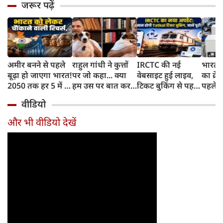
जरूर पढ़ें
अमीर बनने से पहले
राहुल गांधी ने कुत्तों
IRCTC की नई
भारत म
बूढ़ा हो जाएगा भारत!
पर जो कहा... क्या
वेबसाइट हुई लाइव,
का क्रे
2050 तक हर 5 में 1
हम उस पर बात कर
टिकट बुकिंग से पहले
पहले जा
भारतीय होगा 60
सकते हैं?
करना होगा ये जरूरी
वाहनों 
वीडियो
साल से ज्यादा उम्र का
काम, जानें पूरा
और इन
तरीका
और भी वीडियो देखें