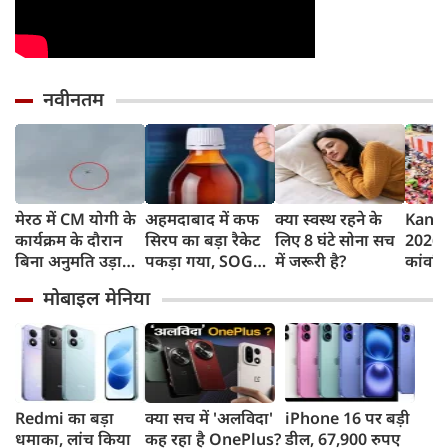
नवीनतम
मेरठ में CM योगी के
अहमदाबाद में कफ
क्या स्वस्थ रहने के
Kanwa
कार्यक्रम के दौरान
सिरप का बड़ा रैकेट
लिए 8 घंटे सोना सच
2026 :
बिना अनुमति उड़ाया
पकड़ा गया, SOG
में जरूरी है?
कांवड़ि
ड्रोन, पुलिस ने युवक
क्राइम ब्रांच ने 60
फूलों 
मोबाइल मेनिया
को किया गिरफ्तार
रुपए लाख का माल
बोले- 
जब्त किया
योगीजी
सम्मान
Redmi का बड़ा
क्या सच में 'अलविदा'
iPhone 16 पर बड़ी
धमाका, लांच किया
कह रहा है OnePlus?
डील, 67,900 रुपए