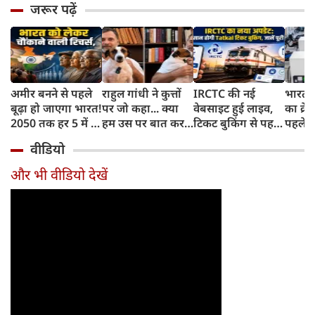
जरूर पढ़ें
अमीर बनने से पहले
राहुल गांधी ने कुत्तों
IRCTC की नई
भारत म
बूढ़ा हो जाएगा भारत!
पर जो कहा... क्या
वेबसाइट हुई लाइव,
का क्रे
2050 तक हर 5 में 1
हम उस पर बात कर
टिकट बुकिंग से पहले
पहले जा
भारतीय होगा 60
सकते हैं?
करना होगा ये जरूरी
वाहनों 
वीडियो
साल से ज्यादा उम्र का
काम, जानें पूरा
और इन
तरीका
और भी वीडियो देखें