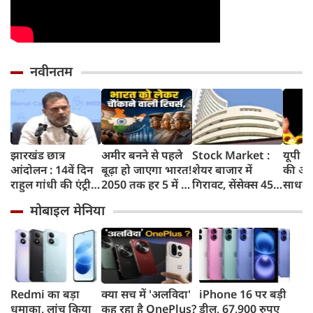
नवीनतम
झारखंड छात्र
अमीर बनने से पहले
Stock Market :
यूपी म
आंदोलन : 14वें दिन
बूढ़ा हो जाएगा भारत!
शेयर बाजार में
की आज
राहुल गांधी की एंट्री,
2050 तक हर 5 में 1
गिरावट, सेंसेक्स 455
साधन 
बोले 'एजुकेशन
भारतीय होगा 60
अंक टूटा, निफ्टी में भी
पावरल
मोबाइल मेनिया
सिस्टम कोलैप्स हो
साल से ज्यादा उम्र का
गिरावट
चुका है'
Redmi का बड़ा
क्या सच में 'अलविदा'
iPhone 16 पर बड़ी
धमाका, लांच किया
कह रहा है OnePlus?
डील, 67,900 रुपए