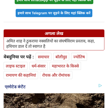
हमारे साथ Telegram पर जुड़ने के लिए यहां क्लिक करें
अगला लेख
अमित शाह ने ठुकराया नक्सलियों का संघर्षविराम प्रस्ताव, कहा,
हथियार डाल दें तो स्वागत है
वेबदुनिया पर पढ़ें :
समाचार
बॉलीवुड
ज्योतिष
लाइफ स्‍टाइल
धर्म-संसार
महाभारत के किस्से
रामायण की कहानियां
रोचक और रोमांचक