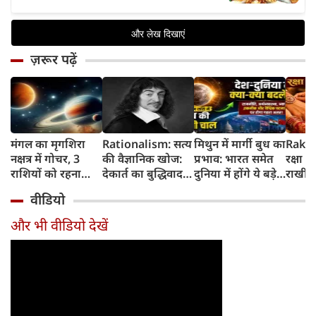
ज़रूर पढ़ें
मंगल का मृगशिरा
Rationalism: सत्य
मिथुन में मार्गी बुध का
Rakhi
नक्षत्र में गोचर, 3
की वैज्ञानिक खोज:
प्रभाव: भारत समेत
रक्षा ब
राशियों को रहना
देकार्त का बुद्धिवाद
दुनिया में होंगे ये बड़े
राखी ब
होगा 12 अगस्त तक
और आधुनिक दर्शन
बदलाव
मुहूर्त?
वीडियो
सावधान
का जन्म
और भी वीडियो देखें