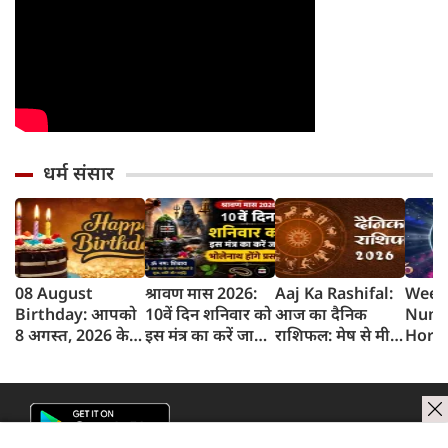
धर्म संसार
08 August
श्रावण मास 2026:
Aaj Ka Rashifal:
Week
Birthday: आपको
10वें दिन शनिवार को
आज का दैनिक
Nume
8 अगस्त, 2026 के
इस मंत्र का करें जाप,
राशिफल: मेष से मीन
Horo
लिए जन्मदिन की
भोलेनाथ होंगे प्रसन्न
तक 12 राशियों का
साप्ता
बधाई!
राशिफल (8 अगस्‍त,
भविष्
2026)
अगस्त 
2026):
मूलां