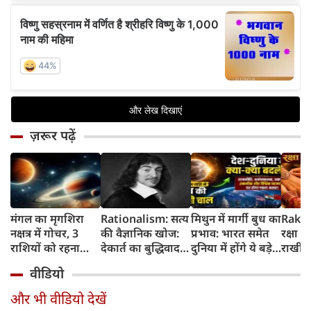
ज़रूर पढ़ें
मंगल का मृगशिरा
Rationalism: सत्य
मिथुन में मार्गी बुध का
Rakhi
नक्षत्र में गोचर, 3
की वैज्ञानिक खोज:
प्रभाव: भारत समेत
रक्षा ब
राशियों को रहना
देकार्त का बुद्धिवाद
दुनिया में होंगे ये बड़े
राखी ब
होगा 12 अगस्त तक
और आधुनिक दर्शन
बदलाव
मुहूर्त?
वीडियो
सावधान
का जन्म
और भी वीडियो देखें