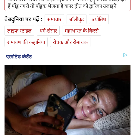
हैं पौंड्र नगरी तो पौंड्रक भेजता है वानर द्वीत को द्वारिका उजाड़ने
वेबदुनिया पर पढ़ें :
समाचार
बॉलीवुड
ज्योतिष
लाइफ स्‍टाइल
धर्म-संसार
महाभारत के किस्से
रामायण की कहानियां
रोचक और रोमांचक