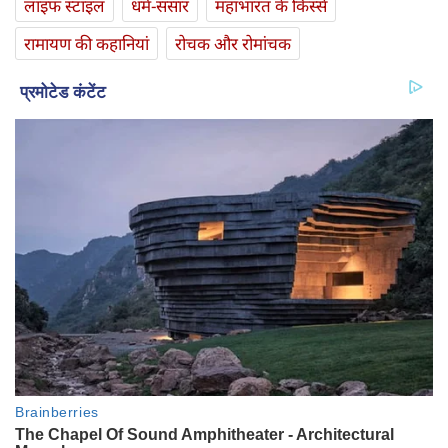
लाइफ स्‍टाइल
धर्म-संसार
महाभारत के किस्से
रामायण की कहानियां
रोचक और रोमांचक