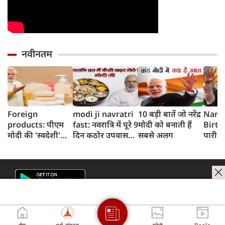
नवीनतम
Foreign
modi ji navratri
10 बड़ी बातें जो नरेंद्र
Nare
products: पीएम
fast: नवरात्रि में पूरे 9
मोदी को बनाती हैं
Birth
मोदी की 'स्वदेशी'
दिन कठोर उपवास
सबसे अलग
पारी मे
अपील के बीच जानिए
रखते हैं पीएम मोदी,
नहीं खे
रोजमर्रा में किन
जानें उनकी दिनचर्या
PM नरेन
विदेशी उत्पादों का
और नियम
होता है इस्तेमाल