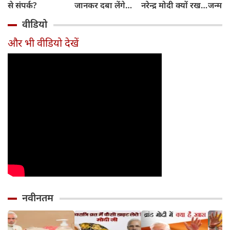
से संपर्क?
जानकर दबा लेंगे
नरेन्द्र मोदी क्यों रखते
जन्म क
दांतों तले उंगलियां...
हैं दाढ़ी?
वीडियो
और भी वीडियो देखें
नवीनतम