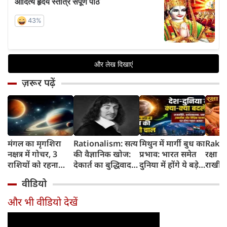
ज़रूर पढ़ें
मंगल का मृगशिरा
Rationalism: सत्य
मिथुन में मार्गी बुध का
Rakhi
नक्षत्र में गोचर, 3
की वैज्ञानिक खोज:
प्रभाव: भारत समेत
रक्षा ब
राशियों को रहना
देकार्त का बुद्धिवाद
दुनिया में होंगे ये बड़े
राखी ब
होगा 12 अगस्त तक
और आधुनिक दर्शन
बदलाव
मुहूर्त?
वीडियो
सावधान
का जन्म
और भी वीडियो देखें