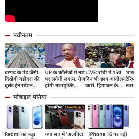
नवीनतम
बरगद के पेड़ जैसी
UP के कॉलेजों में नशे
LIVE: रांची में 15वें
भारत 
दिखेगी वडोदरा की
पर लगेगी लगाम, रोज
दिन भी छात्र आंदोलन
टैरिफ 
बुलेट ट्रेन स्टेशन
होगी नशामुक्ति
जारी, हिमाचल के
रूस-ईर
बिल्डिंग, एयरपोर्ट
शपथ; कैंपस के 500
चंबा में बस खाई में
खरीद 
मोबाइल मेनिया
जैसी सुविधाएं देख रह
मीटर दायरे में बिक्री
गिरी
का बड़ा
जाएंगे दंग
पर सख्ती
बिल प
Redmi का बड़ा
क्या सच में 'अलविदा'
iPhone 16 पर बड़ी