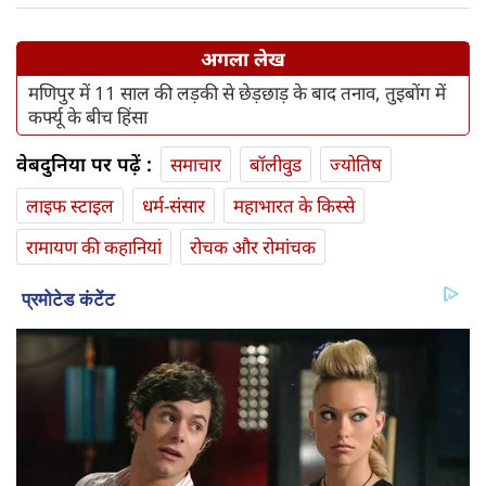
अगला लेख
मणिपुर में 11 साल की लड़की से छेड़छाड़ के बाद तनाव, तुइबोंग में
कर्फ्यू के बीच हिंसा
वेबदुनिया पर पढ़ें :
समाचार
बॉलीवुड
ज्योतिष
लाइफ स्‍टाइल
धर्म-संसार
महाभारत के किस्से
रामायण की कहानियां
रोचक और रोमांचक