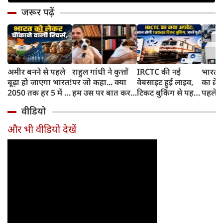
जरूर पढ़ें
अमीर बनने से पहले
राहुल गांधी ने कुत्तों
IRCTC की नई
भारत म
बूढ़ा हो जाएगा भारत!
पर जो कहा... क्या
वेबसाइट हुई लाइव,
का क्रे
2050 तक हर 5 में 1
हम उस पर बात कर
टिकट बुकिंग से पहले
पहले जा
भारतीय होगा 60
सकते हैं?
करना होगा ये जरूरी
वाहनों 
वीडियो
साल से ज्यादा उम्र का
काम, जानें पूरा
और इन
तरीका
और भी वीडियो देखें