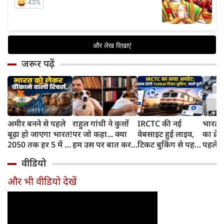
जरूर पढ़ें
अमीर बनने से पहले
राहुल गांधी ने कुत्तों
IRCTC की नई
भारत म
बूढ़ा हो जाएगा भारत!
पर जो कहा... क्या
वेबसाइट हुई लाइव,
का क्रे
2050 तक हर 5 में 1
हम उस पर बात कर
टिकट बुकिंग से पहले
पहले जा
भारतीय होगा 60
सकते हैं?
करना होगा ये जरूरी
वाहनों 
वीडियो
साल से ज्यादा उम्र का
काम, जानें पूरा
और इन
तरीका
और भी वीडियो देखें