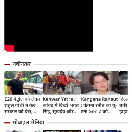
नवीनतम
E20 पेट्रोल को लेकर
Kanwar Yatra :
Kangana Ranaut
दिल्ली
राहुल गांधी ने केंद्र
कांवड़ में दिखी भगत
: कंगना रनौत का यू-
बारिश 
सरकार को घेरा,
सिंह, सुखदेव और
टर्न! Gen Z को
हाहाका
कहा- बहुत बड़ा मुद्दा,
राजगुरु की
बताया भारत की
में जलभ
मोबाइल मेनिया
लोगों की गाड़ियां हो
अमरगाथा,
'सबसे बड़ी ताकत',
जाम में
रहीं खराब, BJP ने
शिवभक्तों ने अनोखे
कुछ दिन पहले
सड़कों