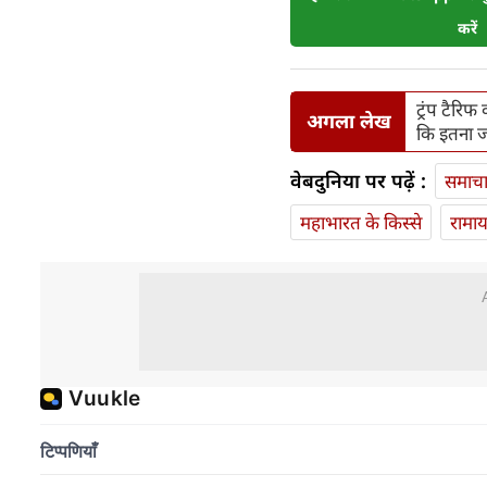
करें
ट्रंप टैरि
अगला लेख
कि इतना ज्‍
वेबदुनिया पर पढ़ें :
समाच
महाभारत के किस्से
रामा