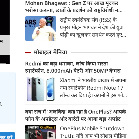
कड़ी में अब ताजनगरी में यमुना नदी
Mohan Bhagwat : Gen Z पर आंख मूंदकर
के किनारों को खूबसूरत, प्रदूषण मुक्त
भरोसा करूंगा, छात्रों के प्रदर्शन को राष्ट्रविरोधी न
और उपयोगी बनाने की बड़ी तैयारी
बताएं, RSS प्रमुख मोहन भागवत का बड़ा बयान, चीन
राष्ट्रीय स्वयंसेवक संघ (RSS) के
शुरू हो गई है। आगरा के झलकारी
और पाकिस्तान को लेकर क्या कहा
प्रमुख मोहन भागवत ने देश की युवा
बाई चौराहे से लेकर वेदांत मंदिर के
पीढ़ी का खुलकर समर्थन करते हुए
पास यमुना किनारे (यमुना बैंक साइड)
यम
कहा कि वह Gen Z पर आंख
एक नए और भव्य पार्क का विकास
मूंदकर भरोसा करेंगे। उन्होंने कहा कि
मोबाइल मेनिया
किया जा रहा है।
विरोध-प्रदर्शन में शामिल होने वाले
Redmi का बड़ा धमाका, लांच किया सस्ता
छात्रों को राष्ट्रविरोधी नहीं कहा जाना
स्मार्टफोन, 8,000mAh बैटरी और 50MP कैमरा
चाहिए। युवाओं की बात को दबाने के
बजाय उनके साथ संवाद के जरिए
Xiaomi ने भारतीय बाजार में अपना
उनकी चिंताओं को समझने की
नया स्मार्टफोन Redmi Note 17
जरूरत है।
लॉन्च कर दिया है। कंपनी ने इस फोन
को TrueColour AMOLED
स,
डिस्प्ले, 8,000mAh की बड़ी बैटरी
क्या सच में 'अलविदा' कह रहा है OnePlus? आपके
और Qualcomm Snapdragon
फोन के अपडेट्स और वारंटी पर आया बड़ा अपडेट
चिपसेट के साथ पेश किया है। फोन में
OnePlus Mobile Shutdown
50MP का मेन कैमरा दिया गया है।
Truth: यदि आप भी सोशल मीडिया
िक करें