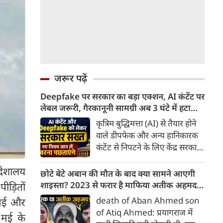
जरूर पढ़ें
Deepfake पर सरकार का बड़ा एक्शन, AI कंटेंट पर
लेबल जरूरी, गैरकानूनी सामग्री अब 3 घंटे में हटानी
होगी, नए नियम जान लें वरना पछताएंगे
कृत्रिम बुद्धिमत्ता (AI) से तैयार होने
वाले डीपफेक और अन्य हानिकारक
कंटेंट से निपटने के लिए केंद्र सरकार
ने नियामक व्यवस्था को और सख्त
िदेशालय
किया है। सरकार ने AI से तैयार कंटेंट
छोटे बेटे अबान की मौत के बाद क्या सामने आएगी
पर स्पष्ट लेबल और पहचान योग्य
शाइस्ता? 2023 से फरार है माफिया अतीक अहमद
ीड़ितों
मेटाडेटा उपलब्ध कराना अनिवार्य
की पत्नी
death of Aban Ahmed son
गवई और
किया है। साथ ही, सरकारी या
of Atiq Ahmed: प्रयागराज में
2 मई के
न्यायालय के आदेश के आधार पर