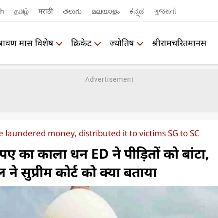
sh
தமிழ்
मराठी
తెలుగు
മലയാളം
ಕನ್ನಡ
ગુજરાતી
श्रावण मास विशेष
क्रिकेट
ज्योतिष
श्रीरामचरितमानस
 laundered money, distributed it to victims SG to SC
पए का काला धन ED ने पीड़ितों को बांटा,
े सुप्रीम कोर्ट को क्या बताया