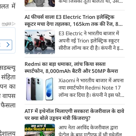
कभी जिसकी तूती बोलती थी, उस
गैरकानूनी जानकारी हटाने की
लत में
पूर्व सांसद और माफिया अतीक
समयसीमा 36 घंटे से घटाकर 3 घंटे
अहमद के कुनबे पर कानून और
AI फीचर्स वाला E3 Electric Trion इलेक्ट्रिक
कर दी गई है।
किस्मत की दोहरी मार पड़ रही है।
स्कूटर मचा देगा तहलका, 165km तक की रेंज, 8
जिस झांसी जिले में अप्रैल 2023 में
साल की बैटरी वारंटी, कीमत जानेंगे तो हो जाएंगे
E3 Electric ने भारतीय बाजार में
अतीक के एनकाउंटर में मारे गए बेटे
हैरान
अपनी नई Trion इलेक्ट्रिक स्कूटर
असद की सांसें थमी थीं, उसी झांसी में
सीरीज लॉन्च कर दी है। कंपनी ने इसे
अब उसके छोटे बेटे अबान की भीषण
तीन वेरिएंट C1, C1x और C2 में
सड़क दुर्घटना में जान चली गई है।
पेश किया है। Trion की शुरुआती
Redmi का बड़ा धमाका, लांच किया सस्ता
डब्ल्यू
कीमत 99,999 रुपए (एक्स-शोरूम,
स्मार्टफोन, 8,000mAh बैटरी और 50MP कैमरा
संहिता
बेंगलुरु) रखी गई है। फिलहाल इसकी
Xiaomi ने भारतीय बाजार में अपना
बुकिंग बेंगलुरु के ग्राहकों के लिए
ापन का
नया स्मार्टफोन Redmi Note 17
कंपनी की आधिकारिक वेबसाइट के
को वापस
लॉन्च कर दिया है। कंपनी ने इस फोन
जरिए शुरू की गई है। आने वाले समय
को TrueColour AMOLED
ा फैसला
में इसे दूसरे शहरों में भी उपलब्ध
डिस्प्ले, 8,000mAh की बड़ी बैटरी
ATF में इथेनॉल मिलाएगी सरकार! केजरीवाल के दावे
कराया जाएगा।
और Qualcomm Snapdragon
पर क्या बोले उड्डयन मंत्री किंजरापु?
चिपसेट के साथ पेश किया है। फोन में
आप नेता अरविंद केजरीवाल द्वारा
50MP का मेन कैमरा दिया गया है।
देशालय
पेट्रोल के बाद एटीएफ में भी इथेनॉल