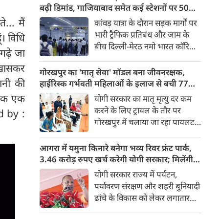
किया। रक्षा मंत्रालय के मुताबिक, यह
बढ़ी डिमांड, गाजियाबाद समेत कई स्टेशनों पर 50%
परीक्षण स्ट्रैटेजिक फोर्सेज कमांड
तक बढ़ी यात्रियों की संख्या
... मैं
कांवड़ यात्रा के दौरान सड़क मार्गों पर
(SFC) और रक्षा अनुसंधान एवं
भारी ट्रैफिक प्रतिबंध और जाम के
ं। विधि
विकास संगठन (DRDO) की ओर से
बीच दिल्ली-मेरठ नमो भारत कॉरिडोर
गढ़े जा
किया गया।
लाखों यात्रियों के लिए सबसे भरोसेमंद
 खासकर
परिवहन विकल्प बनकर उभरा है।
गोरखपुर का 'मातृ सेवा' मॉडल बना जीवनरक्षक,
तेज़, समयबद्ध और आरामदायक
ानी की
हाईरिस्क गर्भवती महिलाओं के इलाज से बची 77
सफर के चलते कॉरिडोर के कई
जिंदगियां
 एक एक
योगी सरकार का मातृ मृत्यु दर कम
स्टेशनों पर यात्रियों की संख्या में 40
करने के लिए ट्रायल के तौर पर
ed by :
से 50 प्रतिशत तक बढ़ गई है।
गोरखपुर में चलाया जा रहा पायलट
प्रोजेक्ट पूरे प्रदेश के लिए नजीर
बनकर उभरा है। मुख्यमंत्री योगी
आगरा में यमुना किनारे बनेगा भव्य रिवर फ्रंट पार्क,
आदित्यनाथ के निर्देश पर पायलट
3.46 करोड़ रुपए खर्च करेगी योगी सरकार; मिलेंगी ये
प्रोजेक्ट ‘मातृ सेवा’ का लक्ष्य हाई
खास सुविधाएं
योगी सरकार राज्य में पर्यटन,
रिस्क गर्भवती केसों को तुरंत बड़े
पर्यावरण संरक्षण और शहरी बुनियादी
अस्पतालों में रेफर कर बचाना है।
ढांचे के विकास को लेकर लगातार
ऐतिहासिक कदम उठा रही है। इसी