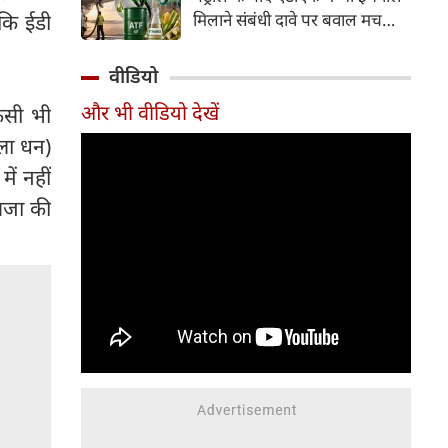
इसके अलावा Redmi Note 17 में
 कि ईडी
मिलाने संबंधी दावे पर बवाल मच
Corning Gorilla Glass 7i
गया। मोदी सरकार में मंत्री राम मोहन
प्रोटेक्शन, IP65 रेटिंग और मजबूत
नायडू किंजरापु ने इसका खंडन करते
वीडियो
चेसिस जैसे फीचर्स मिलते हैं।
हुए कहा कि सरकार की एटीएफ में
और भी वीडियो देखें
िसी भी
इथेनॉल मिलाने की कोई योजना नहीं
है।
ला धन)
ें नहीं
 सजा की