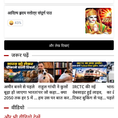
जरूर पढ़ें
अमीर बनने से पहले
राहुल गांधी ने कुत्तों
IRCTC की नई
भारत म
बूढ़ा हो जाएगा भारत!
पर जो कहा... क्या
वेबसाइट हुई लाइव,
का क्रे
2050 तक हर 5 में 1
हम उस पर बात कर
टिकट बुकिंग से पहले
पहले जा
भारतीय होगा 60
सकते हैं?
करना होगा ये जरूरी
वाहनों 
वीडियो
साल से ज्यादा उम्र का
काम, जानें पूरा
और इन
तरीका
और भी वीडियो देखें