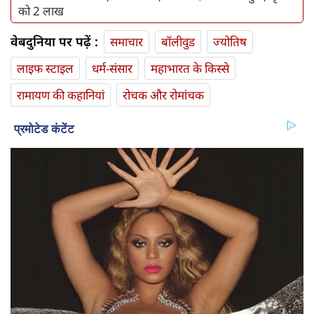
को 2 लाख
वेबदुनिया पर पढ़ें :
समाचार
बॉलीवुड
ज्योतिष
लाइफ स्‍टाइल
धर्म-संसार
महाभारत के किस्से
रामायण की कहानियां
रोचक और रोमांचक