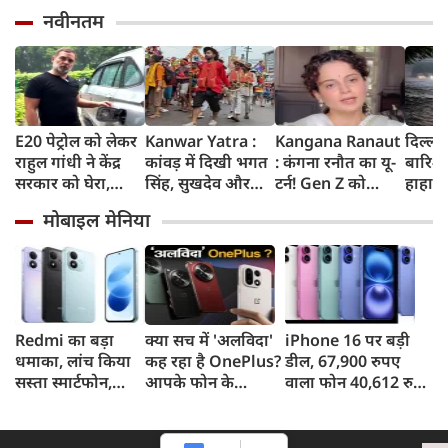
नवीनतम
E20 पेट्रोल को लेकर
Kanwar Yatra :
Kangana Ranaut
दिल्ली
राहुल गांधी ने केंद्र
कांवड़ में दिखी भगत
: कंगना रनौत का यू-
बारिश 
सरकार को घेरा,
सिंह, सुखदेव और
टर्न! Gen Z को
हाहाका
कहा- बहुत बड़ा मुद्दा,
राजगुरु की
बताया भारत की
में जलभ
मोबाइल मेनिया
लोगों की गाड़ियां हो
अमरगाथा,
'सबसे बड़ी ताकत',
जाम में
रहीं खराब, BJP ने
शिवभक्तों ने अनोखे
कुछ दिन पहले
सड़कों
बताया खराब
अंदाज में दी
प्रदर्शनकारियों को
तक पा
पटकथा
श्रद्धांजलि
कहा था 'जेनरेशन
गटर'
Redmi का बड़ा
क्या सच में 'अलविदा'
iPhone 16 पर बड़ी
धमाका, लांच किया
कह रहा है OnePlus?
डील, 67,900 रुपए
सस्ता स्मार्टफोन,
आपके फोन के
वाला फोन 40,612 रुपए
8,000mAh बैटरी
अपडेट्स और वारंटी पर
में खरीदने का मौका, ऐसे
और 50MP कैमरा
आया बड़ा अपडेट
मिलेगा डिस्काउंट