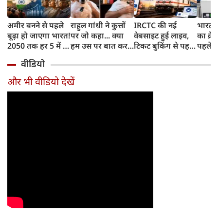
अमीर बनने से पहले
राहुल गांधी ने कुत्तों
IRCTC की नई
भारत म
बूढ़ा हो जाएगा भारत!
पर जो कहा... क्या
वेबसाइट हुई लाइव,
का क्रे
2050 तक हर 5 में 1
हम उस पर बात कर
टिकट बुकिंग से पहले
पहले जा
भारतीय होगा 60
सकते हैं?
करना होगा ये जरूरी
वाहनों 
वीडियो
साल से ज्यादा उम्र का
काम, जानें पूरा
और इन
तरीका
और भी वीडियो देखें