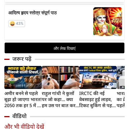
जरूर पढ़ें
अमीर बनने से पहले
राहुल गांधी ने कुत्तों
IRCTC की नई
भारत म
बूढ़ा हो जाएगा भारत!
पर जो कहा... क्या
वेबसाइट हुई लाइव,
का क्रे
2050 तक हर 5 में 1
हम उस पर बात कर
टिकट बुकिंग से पहले
पहले जा
भारतीय होगा 60
सकते हैं?
करना होगा ये जरूरी
वाहनों 
वीडियो
साल से ज्यादा उम्र का
काम, जानें पूरा
और इन
तरीका
और भी वीडियो देखें