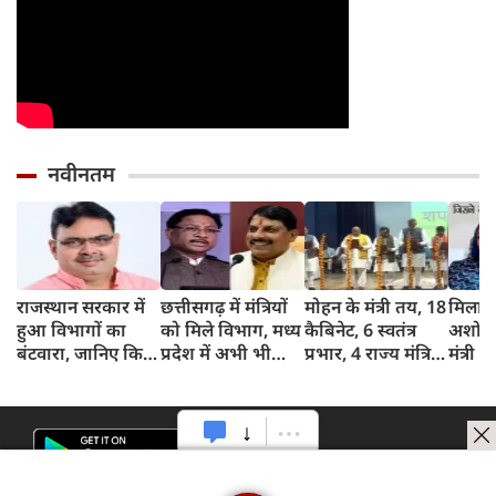
नवीनतम
राजस्थान सरकार में
छत्तीसगढ़ में मंत्रियों
मोहन के मंत्री तय, 18
मिलान 
हुआ विभागों का
को मिले विभाग, मध्य
कैबिनेट, 6 स्वतंत्र
अशोक 
बंटवारा, जानिए किसे
प्रदेश में अभी भी
प्रभार, 4 राज्य मंत्रियों
मंत्री
क्‍या मिला?
इंतजार
ने ली शपथ
कौन है