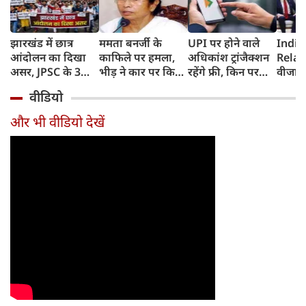
झारखंड में छात्र
ममता बनर्जी के
UPI पर होने वाले
India
आंदोलन का दिखा
काफिले पर हमला,
अधिकांश ट्रांजैक्शन
Relat
असर, JPSC के 3
भीड़ ने कार पर किया
रहेंगे फ्री, किन पर
वीजा 
सदस्‍यों ने दिया
पथराव, भाजपा और
लगेगा टैक्स, सरकार
इमिग्रे
वीडियो
इस्‍तीफा, प्रदर्शन को
पुलिस पर लगा यह
ने दिया बड़ा अपडेट
अलावा
लेकर क्या बोले CM
आरोप
अमेरिक
और भी वीडियो देखें
हेमंत सोरेन?
जेडी वें
की चर्च