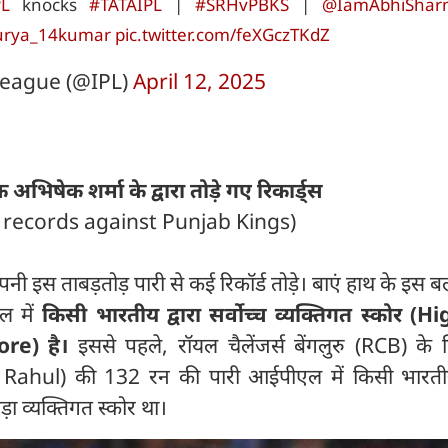
PL
knocks
#TATAIPL
|
#SRHvPBKS
|
@IamAbhiShar
urya_14kumar
pic.twitter.com/feXGczTKdZ
eague (@IPL)
April 12, 2025
अभिषेक शर्मा के द्वारा तोड़े गए रिकार्ड्स
records against Punjab Kings)
पनी इस ताबड़तोड़ पारी से कई रिकॉर्ड तोड़े। बाएं हाथ के इस ब
 में
किसी भारतीय द्वारा सर्वोच्च व्यक्तिगत स्कोर (H
re) है।
इससे पहले, रॉयल चैलेंजर्स बेंगलुरु (RCB) के
Rahul) की 132 रन की पारी आईपीएल में किसी भारतीय 
ा व्यक्तिगत स्कोर था।