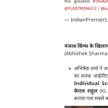
the greatest
#TATAI
@YUVSTRONG12
|
@s
— IndianPremierL
पंजाब किंग्स के खिलाफ 
(Abhishek Sharma 
अभिषेक शर्मा ने अ
का शतक आईपीएल
Individual Sco
केएल राहुल
(KL 
बनाया गया सबसे बड़