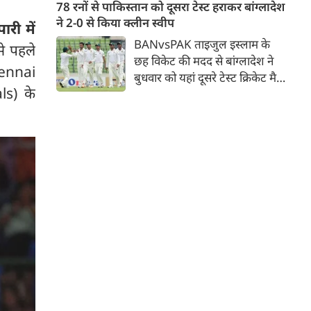
जिसमें युवा ऑलराउंडर माधव तिवारी
78 रनों से पाकिस्तान को दूसरा टेस्ट हराकर बांग्लादेश
सबसे बड़े आकर्षण के रूप में
ने 2-0 से किया क्लीन स्वीप
री में
उभरकर सामने आए हैं। इंडियन
BANvsPAK ताइजुल इस्लाम के
े पहले
प्रीमियर लीग में दिल्ली कैपिटल्स का
छह विकेट की मदद से बांग्लादेश ने
hennai
हिस्सा रहे माधव तिवारी इस समय
बुधवार को यहां दूसरे टेस्ट क्रिकेट मैच
मध्य प्रदेश के सबसे चर्चित युवा
ls) के
में पाकिस्तान को 78 रन से हराकर
क्रिकेटरों में से एक हैं।
श्रृंखला में 2-0 से क्लीन स्वीप किया।
पाकिस्तान की टीम 437 रन के लक्ष्य
का पीछा करते हुए 358 रन पर
आउट हो गई। बांग्लादेश ने पहला
टेस्ट मैच 104 रन से जीता था।