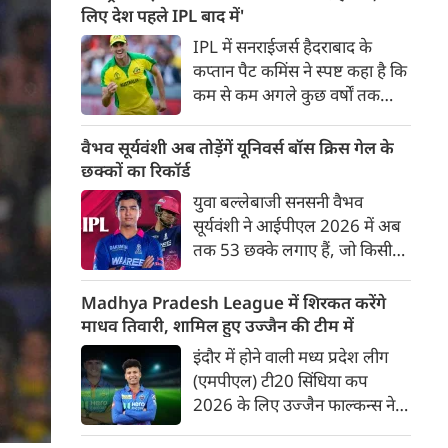
बाद अंतिम मैच वह जरूर जीती
लिए देश पहले IPL बाद में'
लेकिन तब तक उसकी किस्मत
IPL में सनराईजर्स हैदराबाद के
लखनऊ के हाथ लिखी गई थी।
कप्तान पैट कमिंस ने स्पष्ट कहा है कि
कम से कम अगले कुछ वर्षों तक
ऑस्ट्रेलियाई क्रिकेट उनकी पहली
प्राथमिकता होगी। यह बयान उस चर्चा
वैभव सूर्यवंशी अब तोड़ेंगें यूनिवर्स बॉस क्रिस गेल के
के बीच आया है, जिसमें कहा जा रहा
छक्कों का रिकॉर्ड
है कि ऑस्ट्रेलिया के कुछ बड़े खिलाड़ी
युवा बल्लेबाजी सनसनी वैभव
IPL से आगे बढ़कर अन्य फ्रेंचाइजी
सूर्यवंशी ने आईपीएल 2026 में अब
क्रिकेट खेलने के लिए राष्ट्रीय टीम से
तक 53 छक्के लगाए हैं, जो किसी
दूरी बना सकते हैं।
भी बल्लेबाज़ द्वारा किसी भी टी 20
टूर्नामेंट में दूसरे सबसे ज़्यादा हैं। सबसे
Madhya Pradesh League में शिरकत करेंगे
ज़्यादा 59 छक्के क्रिस गेल ने
माधव तिवारी, शामिल हुए उज्जैन की टीम में
आईपीएल 2012 में लगाए थे।
इंदौर में होने वाली मध्य प्रदेश लीग
सूर्यवंशी की नज़रें अब गेल के रिकॉर्ड
(एमपीएल) टी20 सिंधिया कप
पर होंगी।
2026 के लिए उज्जैन फाल्कन्स ने
अपनी टीम की घोषणा कर दी है,