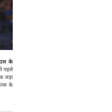
ीएल के
े पहले
शतक जड़ा
ग्स के