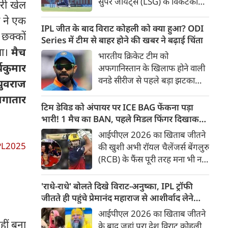
सुपर जायंट्स (LSG) के विकेटकीपर-
री खेल
बल्लेबाज ऋषभ पंत को उनकी
ी ने एक
पुरानी फ़्रैंचाइजी दिल्ली कैपिटल्स
IPL जीत के बाद विराट कोहली को क्या हुआ? ODI
 छक्कों
(DC) को वापस भेजने और बदले में
Series में टीम से बाहर होने की खबर ने बढ़ाई चिंता
भारत के स्पिनर कुलदीप यादव को
था।
मैच
भारतीय क्रिकेट टीम को
अपनी टीम में शामिल करने की तैयारी
यकुमार
अफगानिस्तान के खिलाफ होने वाली
पूरी हो गई है। ट्रेड के तहत रवींद्र
वनडे सीरीज से पहले बड़ा झटका
 युवराज
जाडेजा के बाद पंत दूसरे बड़े खिलाड़ी
लगा है। कुछ रिपोर्ट्स के मुताबिक
लगातार
होंगे जिनकी सैलरी कम होगी।
स्टार बल्लेबाज विराट कोहली
टिम डेविड को अंपायर पर ICE BAG फेंकना पड़ा
हैमस्ट्रिंग चोट के चलते पूरी सीरीज से
भारी! 1 मैच का BAN, पहले मिडल फिंगर दिखाकर
बाहर हो गए हैं। यह सीरीज 13 जून
भी फंसे थे
आईपीएल 2026 का खिताब जीतने
से धर्मशाला में शुरू होने जा रही है,
PL2025
की खुशी अभी रॉयल चैलेंजर्स बेंगलुरु
लेकिन उससे पहले कोहली की
(RCB) के फैंस पूरी तरह मना भी नहीं
अनुपस्थिति ने टीम मैनेजमेंट की
पाए थे कि टीम से जुड़ी एक बड़ी
चिंताएं बढ़ा दी हैं।
खबर सामने आ गई। RCB के
'राधे-राधे' बोलते दिखे विराट-अनुष्का, IPL ट्रॉफी
विस्फोटक बल्लेबाज टिम डेविड
जीतते ही पहुंचे प्रेमानंद महाराज से आशीर्वाद लेने
(Tim David) को IPL Code of
[VIDEO]
आईपीएल 2026 का खिताब जीतने
Conduct का उल्लंघन करना भारी
हीं बना
के बाद जहां पूरा देश विराट कोहली