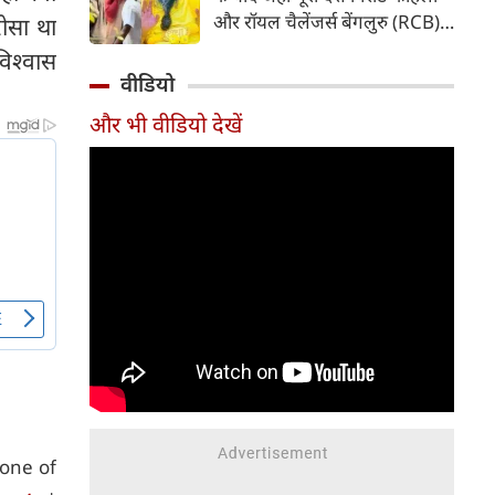
पड़ गया है। फाइनल मुकाबले के
और रॉयल चैलेंजर्स बेंगलुरु (RCB)
रोसा था
दौरान की गई एक हरकत की वजह से
की सफलता का जश्न मना रहा है, वहीं
िश्वास
उन पर न सिर्फ भारी जुर्माना लगाया
विराट और अनुष्का शर्मा ने इस
वीडियो
गया है, बल्कि अगले सीजन के पहले
ऐतिहासिक उपलब्धि के बाद
मैच से भी बाहर कर दिया गया है।
और भी वीडियो देखें
आध्यात्मिक राह को चुना। ट्रॉफी
जीतने के कुछ ही समय बाद दोनों
वृंदावन पहुंचे और संत प्रेमानंद
महाराज का आशीर्वाद लिया। सोशल
मीडिया पर सामने आए वीडियो और
तस्वीरों ने फैंस का ध्यान अपनी ओर
खींच लिया है।
one of