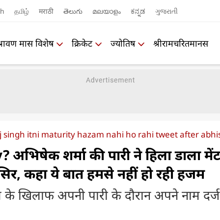
sh
தமிழ்
मराठी
తెలుగు
മലയാളം
ಕನ್ನಡ
ગુજરાતી
श्रावण मास विशेष
क्रिकेट
ज्योतिष
श्रीरामचरितमानस
j singh itni maturity hazam nahi ho rahi tweet after ab
अभिषेक शर्मा की पारी ने हिला डाला में
सिर, कहा ये बात हमसे नहीं हो रही हजम
ंग्स के खिलाफ अपनी पारी के दौरान अपने नाम दर्