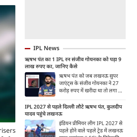
IPL News
ऋषभ पंत का 1 IPL रन संजीव गोयनका को पड़ा 9
लाख रुपए का, जानिए कैसे
ऋषभ पंत को जब लखनऊ सुपर
जाएंट्स के संजीव गोयनका ने 27
करोड़ रुपए में खरीदा था तो लगा था
वह लखनऊ को नई ऊचाइंयों तक
पहुंचाएंग लेकिन उनका खुदका बल्ला
IPL 2027 से पहले दिल्ली लौटे ऋषभ पंत, कुलदीप
इतना शांत रहा कि लखनऊ गहराई में
यादव पहुंचे लखनऊ
पहुंच गई।
इंडियन प्रीमियर लीग IPL 2027 से
risers
पहले होने वाले पहले ट्रेड में लखनऊ