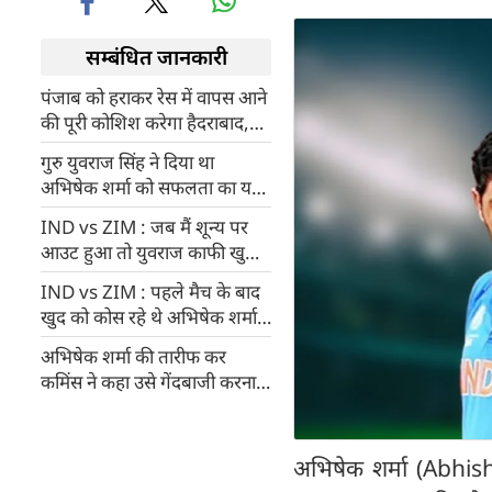
सम्बंधित जानकारी
पंजाब को हराकर रेस में वापस आने
की पूरी कोशिश करेगा हैदराबाद,
ऐसी बनाएं अपनी Fantasy
गुरु युवराज सिंह ने दिया था
Team
अभिषेक शर्मा को सफलता का यह
मंत्र
IND vs ZIM : जब मैं शून्य पर
आउट हुआ तो युवराज काफी खुश
थे, अब उन्हें गर्व होगा: अभिषेक
IND vs ZIM : पहले मैच के बाद
शर्मा
खुद को कोस रहे थे अभिषेक शर्मा,
पिता ने कॉल कर समझाया, अगले
अभिषेक शर्मा की तारीफ कर
ही मैच में जड़ा शतक
कमिंस ने कहा उसे गेंदबाजी करना
बुरे सपने जैसा डरावना
अभिषेक शर्मा (Abhis