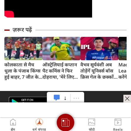
ज़रूर पढ़ें
कोलकाता से मैच
ऑस्ट्रेलियाई कप्तान
वैभव सूर्यवंशी अब
Madh
धुला के पंजाब किंग्स
पैट कमिंस ने फिर
तोड़ेंगें यूनिवर्स बॉस
Leagu
हुई बाहर, 7 जीत के
दोहराया, 'मेरे लिए
क्रिस गेल के छक्कों
करेंगे
बाद 6 हार
देश पहले IPL बाद में'
का रिकॉर्ड
शामिल 
टीम में
होम
धर्म संग्रह
फोटो
Reels