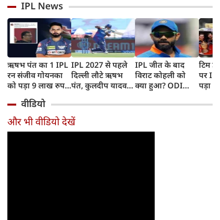
IPL News
ऋषभ पंत का 1 IPL
IPL 2027 से पहले
IPL जीत के बाद
टिम डे
रन संजीव गोयनका
दिल्ली लौटे ऋषभ
विराट कोहली को
पर IC
को पड़ा 9 लाख रुपए
पंत, कुलदीप यादव
क्या हुआ? ODI
पड़ा भ
का, जानिए कैसे
पहुंचे लखनऊ
Series में टीम से
BAN, 
वीडियो
बाहर होने की खबर ने
फिंगर
बढ़ाई चिंता
फंसे थे
और भी वीडियो देखें