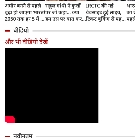
अमीर बनने से पहले
राहुल गांधी ने कुत्तों
IRCTC की नई
भारत म
बूढ़ा हो जाएगा भारत!
पर जो कहा... क्या
वेबसाइट हुई लाइव,
का क्रे
2050 तक हर 5 में 1
हम उस पर बात कर
टिकट बुकिंग से पहले
पहले जा
भारतीय होगा 60
सकते हैं?
करना होगा ये जरूरी
वाहनों 
वीडियो
साल से ज्यादा उम्र का
काम, जानें पूरा
और इन
तरीका
और भी वीडियो देखें
नवीनतम