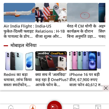
Air India Flight :
India-US
मेरठ में CM योगी के
अहमदा
फुकेत-दिल्ली फ्लाइट
Relations : H-1B
कार्यक्रम के दौरान
सिरप क
के पायलट के डोप
वीजा शुल्क और
बिना अनुमति उड़ाया
पकड़ा
टेस्ट पर एयर इंडिया ने
इमिग्रेशन नीति के
ड्रोन, पुलिस ने युवक
क्राइम ब
मोबाइल मेनिया
कहा- रिपोर्ट नहीं
अलावा PM मोदी ने
को किया गिरफ्तार
रुपए 
मिली, टिप्पणी की
अमेरिकी उपराष्ट्रपति
जब्त क
स्थिति में नहीं
जेडी वेंस किन मुद्दों पर
की चर्चा
Redmi का बड़ा
क्या सच में 'अलविदा'
iPhone 16 पर बड़ी
धमाका, लांच किया
कह रहा है OnePlus?
डील, 67,900 रुपए
सस्ता स्मार्टफोन,
आपके फोन के
वाला फोन 40,612 रुपए
8,000mAh बैटरी
अपडेट्स और वारंटी पर
में खरीदने का मौका, ऐसे
और 50MP कैमरा
आया बड़ा अपडेट
मिलेगा डिस्काउंट