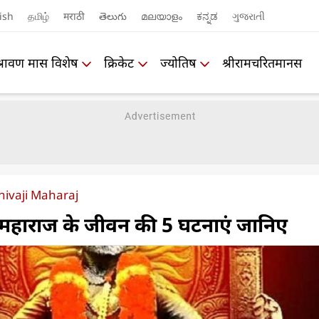
ish
தமிழ்
मराठी
తెలుగు
മലയാളം
ಕನ್ನಡ
ગુજરાતી
श्रावण मास विशेष
क्रिकेट
ज्योतिष
श्रीरामचरितमानस
hivaji Maharaj
 महाराज के जीवन की 5 घटनाएं जानिए