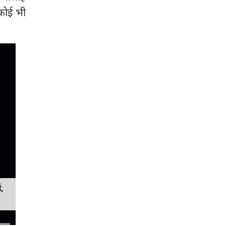
 कोई भी
ड,