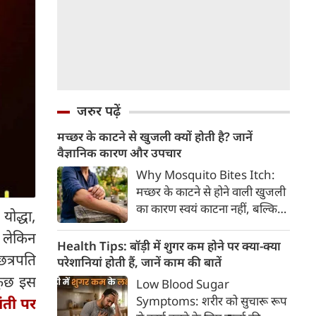
जरुर पढ़ें
मच्छर के काटने से खुजली क्यों होती है? जानें
वैज्ञानिक कारण और उपचार
Why Mosquito Bites Itch:
मच्छर के काटने से होने वाली खुजली
का कारण स्वयं काटना नहीं, बल्कि
ोद्धा,
मच्छर की लार के प्रति शरीर की
, लेकिन
प्रतिरक्षा प्रतिक्रिया है। हिस्टामिन के
Health Tips: बॉड़ी में शुगर कम होने पर क्या-क्या
छत्रपति
निकलने से त्वचा पर लालिमा, सूजन
परेशानियां होती हैं, जानें काम की बातें
और खुजली होती है। यहां जानिए
 कुछ इस
Low Blood Sugar
मच्छर के काटने से खुजली क्यों होती
Symptoms: शरीर को सुचारू रूप
ंती पर
है, इसके पीछे का वैज्ञानिक कारण