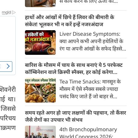
से कार्य करने के लिए ऊर्जा की
क्या है, हिस्टामिन की क्या भूमिका
आवश्यकता होती है और इस ऊर्जा
होती है और खुजली से राहत पाने के
का प्रमुख स्रोत ग्लूकोज यानी ब्लड
हाथों और आंखों में छिपे हैं लिवर की बीमारी के
प्रभावी घरेलू व चिकित्सीय उपाय।
शुगर है। जब शरीर में ब्लड शुगर का
संकेत! भूलकर भी न करें इन्हें नजरअंदाज
स्तर सामान्य से कम हो जाता है, तो
Liver Disease Symptoms:
इस स्थिति को हाइपोग्लाइसीमिया
क्या आपने कभी अपनी हथेलियों के
(Hypoglycemia) कहा जाता है।
रंग या अपनी आंखों के सफेद हिस्से
ब्लड शुगर कम होने पर शरीर तुरंत
(स्केलेरा) पर बारीकी से गौर किया है?
संकेत देना शुरू कर देता है।
अक्सर हम हलकी लालिमा या आंखों
बारिश के मौसम में चाय के साथ बनाएं ये 5 परफेक्ट
के पीलेपन को थकान समझकर टाल
कॉम्बिनेशन वाले क्रिस्पी स्नैक्स, हर कोई करेगा
देते हैं। लेकिन शरीर के ये छोटे-छोटे
तारीफ
Tea Time Snacks: मानसून के
बदलाव असल में एक बहुत बड़ी
िवनेरी
मौसम में ऐसे स्नैक्स सबसे ज्यादा
चेतावनी हो सकते हैं।
पसंद किए जाते हैं जो बाहर से
ाई था।
कुरकुरे, अंदर से नरम और स्वाद में
, जिससे
लाजवाब हों। यहां आपके लिये प्रस्तुत
समय रहते अगर हो जाए लक्षणों की पहचान, तो कैंसर
 परिचय
हैं पकौड़ों से लेकर कॉर्न फ्रिटर्स तक
जैसे रोगों का उपचार भी संभव
के कई मसालेदार स्नैक्स की ऐसी
 आक्रमण
4th Bronchopulmonary
रेसिपीज, जिन्हें आप घर पर कम
World Congress 2026: