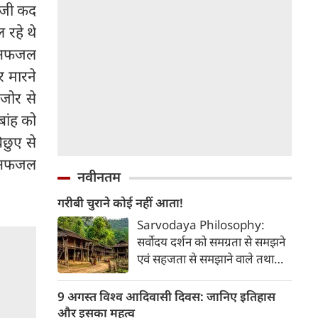
वाजी कद
 रहे थे
ं अफजल
र मारने
जोर से
बांह को
छुए से
ल अफजल
नवीनतम
गरीबी चुराने कोई नहीं आता!
Sarvodaya Philosophy:
सर्वोदय दर्शन को समग्रता से समझने
एवं सहजता से समझाने वाले तथा
स्वाधीनता आंदोलन के सैनिक दादा
धर्माधिकारी अपने संस्मरणों को
9 अगस्त विश्व आदिवासी दिवस: जानिए इतिहास
सहजता से अभिव्यक्त करते हुए
और इसका महत्व