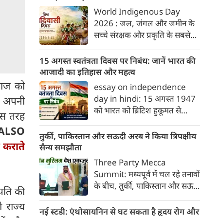
कहते हैं कि एक बार आदिवासियों के
World Indigenous Day
एक गांव में जाने का मौका हुआ।
2026 : जल, जंगल और जमीन के
सच्चे संरक्षक और प्रकृति के सबसे
करीबी आदिवासी समाज की संस्कृति,
उनके अधिकारों और योगदान को
15 अगस्त स्वतंत्रता दिवस पर निबंध: जानें भारत की
सम्मानित करने के लिए हर साल 9
आजादी का इतिहास और महत्व
अगस्त को विश्व आदिवासी दिवस
राज को
essay on independence
(World Indigenous Day)
day in hindi: 15 अगस्त 1947
े अपनी
मनाया जाता है। संयुक्त राष्ट्र महासभा
को भारत को ब्रिटिश हुकूमत से
इस तरह
ने दिसंबर 1994 में इसे मनाने की
आजादी मिली थी। यह ऐतिहासिक
घोषणा की थी। साल 1982 में जिनेवा
ALSO
दिन जहाँ स्वतंत्रता का उल्लास लेकर
तुर्की, पाकिस्तान और सऊदी अरब ने किया त्रिपक्षीय
में संयुक्त राष्ट्र की आदिवासी आबादी
 कराते
आया, वहीं देशवासियों को विभाजन
सैन्य समझौता
पर कार्य समूह की पहली बैठक हुई
के गहरे जख्म और दर्द का भी सामना
Three Party Mecca
थी, जिसकी याद में यह दिन तय किया
करना पड़ा। इस दर्द के बावजूद,
Summit: मध्यपूर्व में चल रहे तनावों
गया।
भारतीयों ने अपने अतीत को भुलाकर
के बीच, तुर्की, पाकिस्तान और सऊदी
पति की
एक नए भारत के निर्माण का संकल्प
अरब ने एक ऐसे सैन्य समझौते पर
लिया और वैश्विक पटल पर देश की
 राज्य
हस्ताक्षर किए हैं, जिसके अनुसार
नई स्टडी: एंथोसायनिन से घट सकता है हृदय रोग और
एक मजबूत पहचान गढ़ी। आइए,