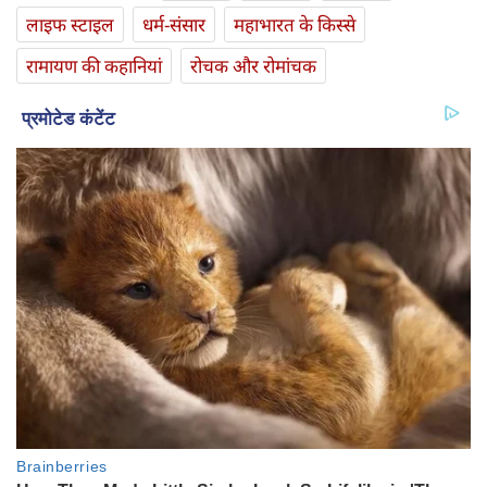
लाइफ स्‍टाइल
धर्म-संसार
महाभारत के किस्से
रामायण की कहानियां
रोचक और रोमांचक