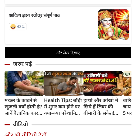
जरुर पढ़ें
मच्छर के काटने से
Health Tips: बॉड़ी
हाथों और आंखों में
बारिश 
खुजली क्यों होती है?
में शुगर कम होने पर
छिपे हैं लिवर की
चाय के
जानें वैज्ञानिक कारण
क्या-क्या परेशानियां
बीमारी के संकेत!
5 परफे
और उपचार
होती हैं, जानें काम की
भूलकर भी न करें इन्हें
कॉम्बि
वीडियो
बातें
नजरअंदाज
क्रिस्पी
कोई क
और भी वीडियो देखें