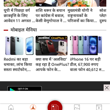
यूपी में पिछड़ा वर्ग
शशि थरूर के बयान
मुख्यमंत्री योगी ने
सोशल 
छात्रवृत्ति के लिए
पर कांग्रेस में बवाल,
राष्ट्रनायकों के
प्लेटफॉ
आवेदन 11 अगस्त से,
केसी वेणुगोपाल ने दी
परिजनों का किया
दुरुप
21 सितंबर है अंतिम
नसीहत, भाजपा नेता
सम्मान, शौर्यगाथा की
के खि
मोबाइल मेनिया
तिथि, योगी सरकार में
ने कसा यह तंज
पुस्तकों का भी हुआ
फैला र
छात्रों को मिला
विमोचन
ताकतें
मजबूत सहारा
आदित्
Redmi का बड़ा
क्या सच में 'अलविदा'
iPhone 16 पर बड़ी
धमाका, लांच किया
कह रहा है OnePlus?
डील, 67,900 रुपए
सस्ता स्मार्टफोन,
आपके फोन के
वाला फोन 40,612 रुपए
8,000mAh बैटरी
अपडेट्स और वारंटी पर
में खरीदने का मौका, ऐसे
और 50MP कैमरा
आया बड़ा अपडेट
मिलेगा डिस्काउंट