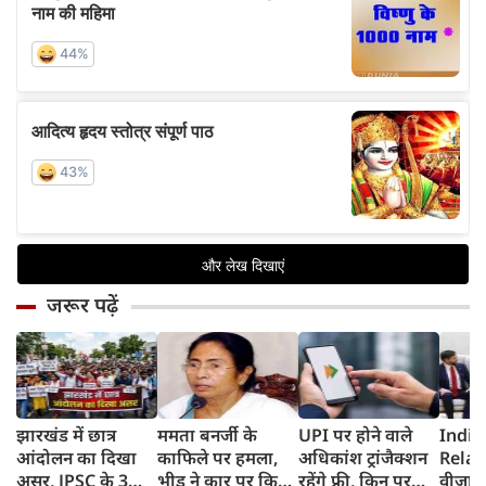
जरूर पढ़ें
झारखंड में छात्र
ममता बनर्जी के
UPI पर होने वाले
India
आंदोलन का दिखा
काफिले पर हमला,
अधिकांश ट्रांजैक्शन
Relat
असर, JPSC के 3
भीड़ ने कार पर किया
रहेंगे फ्री, किन पर
वीजा 