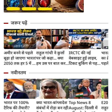
जरूर पढ़ें
अमीर बनने से पहले
राहुल गांधी ने कुत्तों
IRCTC की नई
भारत म
बूढ़ा हो जाएगा भारत!
पर जो कहा... क्या
वेबसाइट हुई लाइव,
का क्रे
2050 तक हर 5 में 1
हम उस पर बात कर
टिकट बुकिंग से पहले
पहले जा
भारतीय होगा 60
सकते हैं?
करना होगा ये जरूरी
वाहनों 
नवीनतम
साल से ज्यादा उम्र का
काम, जानें पूरा
और इन
तरीका