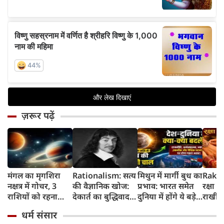
ज़रूर पढ़ें
मंगल का मृगशिरा
Rationalism: सत्य
मिथुन में मार्गी बुध का
Rakhi
नक्षत्र में गोचर, 3
की वैज्ञानिक खोज:
प्रभाव: भारत समेत
रक्षा ब
राशियों को रहना
देकार्त का बुद्धिवाद
दुनिया में होंगे ये बड़े
राखी ब
होगा 12 अगस्त तक
और आधुनिक दर्शन
बदलाव
मुहूर्त?
धर्म संसार
सावधान
का जन्म