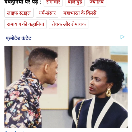
वेबदुनिया पर पढ़ें :
समाचार
बॉलीवुड
ज्योतिष
लाइफ स्‍टाइल
धर्म-संसार
महाभारत के किस्से
रामायण की कहानियां
रोचक और रोमांचक