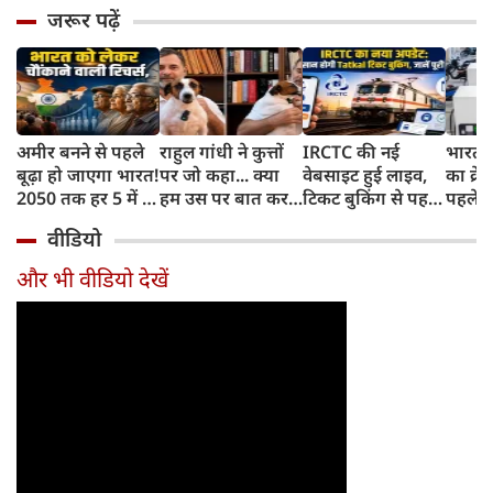
जरूर पढ़ें
अमीर बनने से पहले
राहुल गांधी ने कुत्तों
IRCTC की नई
भारत म
बूढ़ा हो जाएगा भारत!
पर जो कहा... क्या
वेबसाइट हुई लाइव,
का क्रे
2050 तक हर 5 में 1
हम उस पर बात कर
टिकट बुकिंग से पहले
पहले जा
भारतीय होगा 60
सकते हैं?
करना होगा ये जरूरी
वाहनों 
वीडियो
साल से ज्यादा उम्र का
काम, जानें पूरा
और इन
तरीका
और भी वीडियो देखें