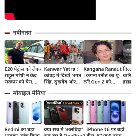
नवीनतम
E20 पेट्रोल को लेकर
Kanwar Yatra :
Kangana Ranaut
दिल्ली
राहुल गांधी ने केंद्र
कांवड़ में दिखी भगत
: कंगना रनौत का यू-
बारिश 
सरकार को घेरा,
सिंह, सुखदेव और
टर्न! Gen Z को
हाहाका
कहा- बहुत बड़ा मुद्दा,
राजगुरु की
बताया भारत की
में जलभ
मोबाइल मेनिया
लोगों की गाड़ियां हो
अमरगाथा,
'सबसे बड़ी ताकत',
जाम में
रहीं खराब, BJP ने
शिवभक्तों ने अनोखे
कुछ दिन पहले
सड़कों
बताया खराब
अंदाज में दी
प्रदर्शनकारियों को
तक पा
पटकथा
श्रद्धांजलि
कहा था 'जेनरेशन
गटर'
Redmi का बड़ा
क्या सच में 'अलविदा'
iPhone 16 पर बड़ी
धमाका, लांच किया
कह रहा है OnePlus?
डील, 67,900 रुपए