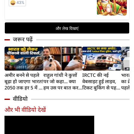
जरूर पढ़ें
अमीर बनने से पहले
राहुल गांधी ने कुत्तों
IRCTC की नई
भारत म
बूढ़ा हो जाएगा भारत!
पर जो कहा... क्या
वेबसाइट हुई लाइव,
का क्रे
2050 तक हर 5 में 1
हम उस पर बात कर
टिकट बुकिंग से पहले
पहले जा
भारतीय होगा 60
सकते हैं?
करना होगा ये जरूरी
वाहनों 
वीडियो
साल से ज्यादा उम्र का
काम, जानें पूरा
और इन
तरीका
और भी वीडियो देखें