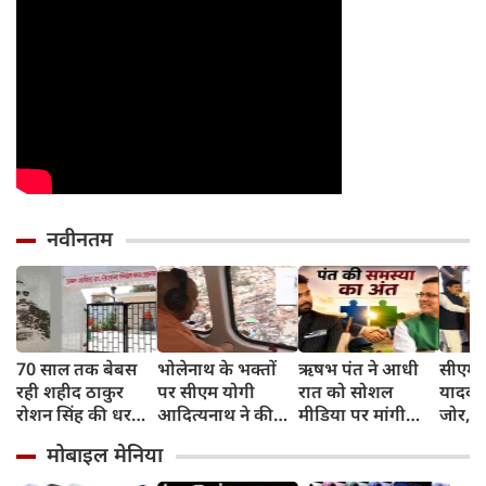
नवीनतम
70 साल तक बेबस
भोलेनाथ के भक्तों
ऋषभ पंत ने आधी
सीएम 
रही शहीद ठाकुर
पर सीएम योगी
रात को सोशल
यादव 
रोशन सिंह की धरती,
आदित्यनाथ ने की
मीडिया पर मांगी
जोर, क
फिर CM योगी ने
पुष्पवर्षा
हेल्‍प, सीएम पुष्‍कर
सुनिश्
मोबाइल मेनिया
मिटा दिया तीन
धामी ने बढ़ाया मदद
लिए प्र
पीढ़ियों का दर्द
का हाथ
सरकार