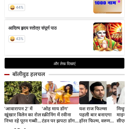
बॉलीवुड हलचल
'आवारापन 2' में
'ओह माय डॉग'
यश राज फिल्म्स
मिथुन च
खूंखार विलेन का रोल
स्क्रीनिंग में रवीना
पहली बार बनाएगा
माइनर 
निभा रहे पूरन गब्बी
टंडन पर झपटा डॉग,
हॉरर फिल्म, वरुण
सीएम शु
का इस फेमस एक्ट्रेस
डरने के बजाय एक्ट्रेस
धवन निभाएंगे लीड
अधिका