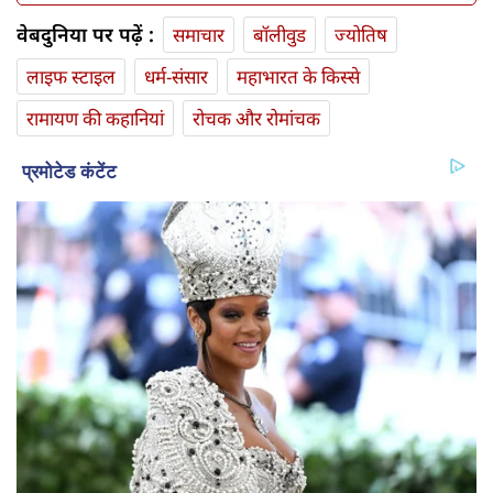
वेबदुनिया पर पढ़ें :
समाचार
बॉलीवुड
ज्योतिष
लाइफ स्‍टाइल
धर्म-संसार
महाभारत के किस्से
रामायण की कहानियां
रोचक और रोमांचक