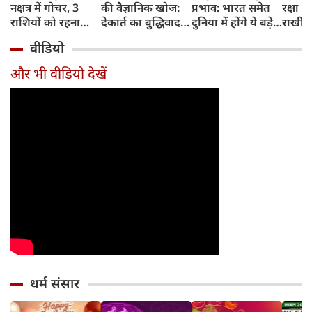
नक्षत्र में गोचर, 3
की वैज्ञानिक खोज:
प्रभाव: भारत समेत
रक्षा ब
राशियों को रहना
देकार्त का बुद्धिवाद
दुनिया में होंगे ये बड़े
राखी ब
होगा 12 अगस्त तक
और आधुनिक दर्शन
बदलाव
मुहूर्त?
वीडियो
सावधान
का जन्म
और भी वीडियो देखें
धर्म संसार