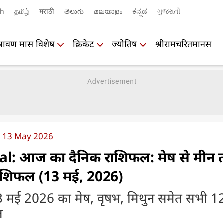
sh
தமிழ்
मराठी
తెలుగు
മലയാളം
ಕನ್ನಡ
ગુજરાતી
श्रावण मास विशेष
क्रिकेट
ज्योतिष
श्रीरामचरितमानस
l 13 May 2026
al: आज का दैनिक राशिफल: मेष से मीन
राशिफल (13 मई, 2026)
3 मई 2026 का मेष, वृषभ, मिथुन समेत सभी 1
ल