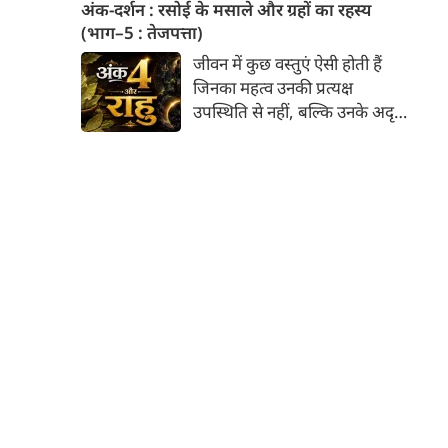
युति से बुधादित्य राजयोग बनता है।
अंक-दर्शन : रसोई के मसाले और ग्रहों का रहस्य
कर्क राशि में बुधादित्य राजयोग बनने
(भाग–5 : तेजपत्ता)
से मुख्य रूप से इन 5 राशियों के लिए
जीवन में कुछ वस्तुएं ऐसी होती हैं
अत्यंत शुभ और लाभदायक समय की
जिनका महत्व उनकी प्रत्यक्ष
शुरुआत होती है। मेष, मिथुन, कर्क,
उपस्थिति से नहीं, बल्कि उनके अदृश्य
कन्या और तुला।
प्रभाव से समझा जाता है। वे स्वयं
अधिक दिखाई नहीं देतीं, किंतु उनके
बिना संपूर्ण व्यवस्था अधूरी प्रतीत
होती है। भारतीय रसोई का तेजपत्ता
भी ऐसी ही एक विलक्षण वनौषधि है।
अधिकांश लोग उसे केवल पुलाव,
सब्ज़ी या मसालों का एक सामान्य
घटक मानते हैं, किंतु भारतीय परंपरा
में उसका स्थान केवल स्वाद तक
सीमित नहीं रहा। उसकी सुगंध, उसकी
संरचना और उसका उपयोग सदियों से
संरक्षण, शुद्धि और शुभता के प्रतीक
के रूप में देखा जाता रहा है।