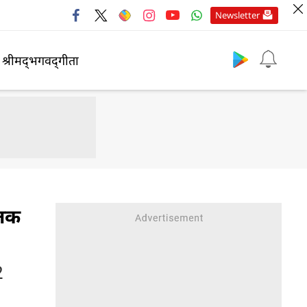
Newsletter
श्रीमद्‍भगवद्‍गीता
 तक
2