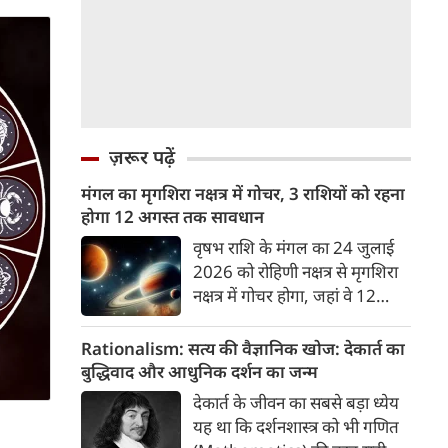
ज़रूर पढ़ें
मंगल का मृगशिरा नक्षत्र में गोचर, 3 राशियों को रहना
होगा 12 अगस्त तक सावधान
वृषभ राशि के मंगल का 24 जुलाई
2026 को रोहिणी नक्षत्र से मृगशिरा
नक्षत्र में गोचर होगा, जहां वे 12
अगस्त तक रहेंगे। मंगल के इस नक्षत्र
परिवर्तन के चलते 3 राशि के लोगों
Rationalism: सत्य की वैज्ञानिक खोज: देकार्त का
को 12 अगस्त तक रहना होगा
बुद्धिवाद और आधुनिक दर्शन का जन्म
सावधान। चलिए जानते हैं कि किन
देकार्त के जीवन का सबसे बड़ा ध्येय
राशि 3 राशियों को रहना होगा
यह था कि दर्शनशास्त्र को भी गणित
सावधान।