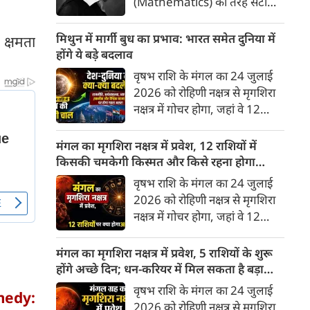
(Mathematics) की तरह सटीक,
अकाट्य और संदेह से परे बनाया
जाए। वे एक ऐसा सार्वभौमिक सत्य
मिथुन में मार्गी बुध का प्रभाव: भारत समेत दुनिया में
क्षमता
खोजना चाहते थे, जिस पर कोई भी
होंगे ये बड़े बदलाव
प्रश्नचिह्न न लगा सके। इसी विचार ने
वृषभ राशि के मंगल का 24 जुलाई
बुद्धिवाद (Rationalism) की नींव
2026 को रोहिणी नक्षत्र से मृगशिरा
रखी। आइए, देकार्त के इस अद्भुत
नक्षत्र में गोचर होगा, जहां वे 12
दार्शनिक चिंतन के 4 प्रमुख स्तंभों को
अगस्त तक रहेंगे। ज्योतिष की दुनिया
गहराई से समझते हैं।
में एक बड़ा हलचल भरा मोड़ आ चुका
मंगल का मृगशिरा नक्षत्र में प्रवेश, 12 राशियों में
है- बुध ग्रह अपनी ही प्रिय राशि मिथुन
किसकी चमकेगी किस्मत और किसे रहना होगा
में सीधे (मार्गी) चलने लगे हैं। अब जब
सावधान?
वृषभ राशि के मंगल का 24 जुलाई
बुद्धि और संवाद का कारक ग्रह सीधी
2026 को रोहिणी नक्षत्र से मृगशिरा
चाल चलेगा, तो जाहिर है आपकी
नक्षत्र में गोचर होगा, जहां वे 12
सोच, बातचीत और फैसलों की रफ्तार
अगस्त तक रहेंगे। मंगल के इस नक्षत्र
भी बदल जाएगी।
परिवर्तन के चलते मेष से लेकर मीन
मंगल का मृगशिरा नक्षत्र में प्रवेश, 5 राशियों के शुरू
तक किन राशियों के लिए शुभ और
होंगे अच्छे दिन; धन-करियर में मिल सकता है बड़ा
किनके लिए है अशुभ। ज्योतिष शास्त्र
लाभ
वृषभ राशि के मंगल का 24 जुलाई
medy:
में मंगल को ऊर्जा, साहस, पराक्रम
2026 को रोहिणी नक्षत्र से मृगशिरा