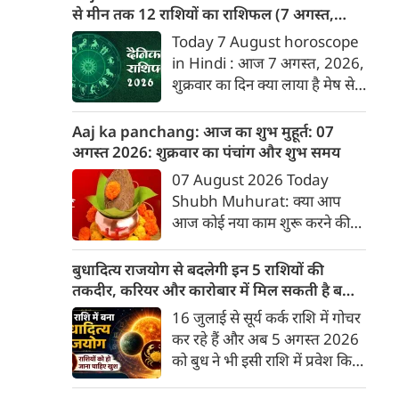
बारे में जानकारी देगा जिनका उस
से मीन तक 12 राशियों का राशिफल (7 अगस्‍त,
दिनांक को जन्मदिन होगा। पेश है
2026)
Today 7 August horoscope
दिनांक 7 को जन्मे व्यक्तियों के बारे
in Hindi : आज 7 अगस्‍त, 2026,
में जानकारी :
शुक्रवार का दिन क्या लाया है मेष से
लेकर मीन राशि के लिए, यहां जानें
डेली होरोस्कोप के अनुसार वेबदुनिया
Aaj ka panchang: आज का शुभ मुहूर्त: 07
पर दैनिक राशिफल के बारे में एकदम
अगस्‍त 2026: शुक्रवार का पंचांग और शुभ समय
सटीक जानकारी...
07 August 2026 Today
Shubh Muhurat: क्या आप
आज कोई नया काम शुरू करने की
सोच रहे हैं? या कोई महत्वपूर्ण निर्णय
लेने वाले हैं? ज्योतिष और पंचांग के
बुधादित्य राजयोग से बदलेगी इन 5 राशियों की
अनुसार, किसी भी शुभ कार्य को सही
तकदीर, करियर और कारोबार में मिल सकती है बड़ी
मुहूर्त में करने से सफलता की
सफलता
16 जुलाई से सूर्य कर्क राशि में गोचर
संभावना बढ़ जाती है। 'वेबदुनिया'
कर रहे हैं और अब 5 अगस्त 2026
आपके लिए लेकर आया है 07
को बुध ने भी इसी राशि में प्रवेश किया
अगस्‍त, 2026 का विशेष पंचांग और
है। वैदिक ज्योतिष में सूर्य और बुध की
शुभ-अशुभ मुहूर्त।