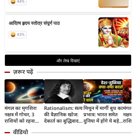
ज़रूर पढ़ें
मंगल का मृगशिरा
Rationalism: सत्य
मिथुन में मार्गी बुध का
मंगल क
नक्षत्र में गोचर, 3
की वैज्ञानिक खोज:
प्रभाव: भारत समेत
नक्षत्र म
राशियों को रहना
देकार्त का बुद्धिवाद
दुनिया में होंगे ये बड़े
राशियो
होगा 12 अगस्त तक
और आधुनिक दर्शन
बदलाव
चमकेग
वीडियो
सावधान
का जन्म
किसे र