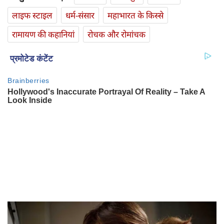
लाइफ स्‍टाइल
धर्म-संसार
महाभारत के किस्से
रामायण की कहानियां
रोचक और रोमांचक