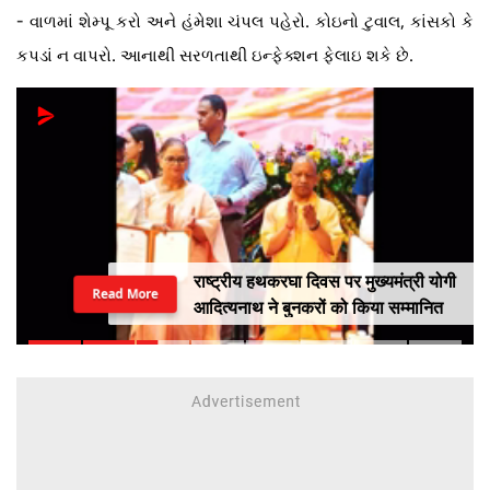
-
વાળમાં શેમ્પૂ કરો અને હંમેશા ચંપલ પહેરો. કોઇનો ટુવાલ, કાંસકો કે
કપડાં ન વાપરો. આનાથી સરળતાથી ઇન્ફેક્શન ફેલાઇ શકે છે.
राष्ट्रीय हथकरघा दिवस पर मुख्यमंत्री योगी
Read More
आदित्यनाथ ने बुनकरों को किया सम्मानित