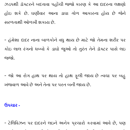
ઝડપથી ડૉક્ટરને બદતાવા પહોંચી જજો કારણ કે આ દાદરના લક્ષણો
હોઇ શકે છે. ઘણીવાર આના ડાઘા ગોળ આકારના હોય છે જેને
સરળતાથી ઓળખી શકાય છે.
-
હંમેશા દાદર નાના બાળકોને વધુ થાય છે માટે જો તેમના શરીર પર
કોઇ લાલ રંગનો ધબ્બો કે ડાઘો જુઓ તો તુરંત તેને ડૉક્ટર પાસે લઇ
જજો.
-
જો આ રોગ હાથ પર થાય તો હાથ ફૂલી જાય છે ત્વચા પર બહુ
ખંજવાળ આવે છે અને તેના પર પરત બની જાય છે.
ઉપચાર -
-
ટેલિવિઝન પર દાદરને લઇને અનેક પ્રચારો કરવામાં આવે છે, પણ