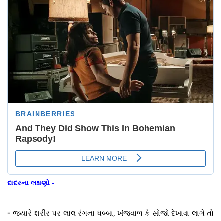
દાદરના લક્ષણો -
-
જ્યારે શરીર પર લાલ રંગના ધબ્બા, ખંજવાળ કે સોજો દેખાવા લાગે તો