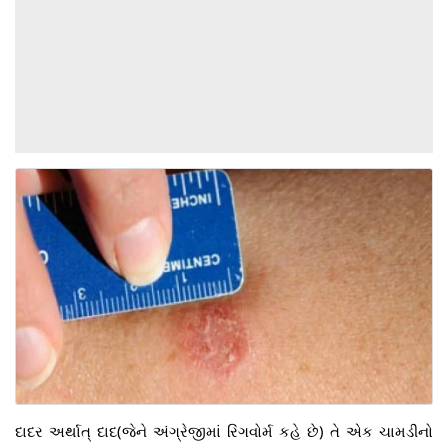
દાદર અર્થાત્ દાદ(જેને અંગ્રેજીમાં રિંગવોર્મ કહે છે) તે એક ચામડીનો