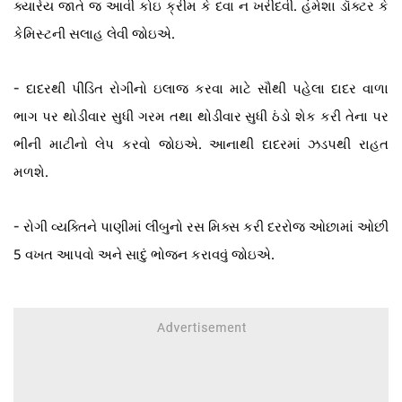
ક્યારેય જાતે જ આવી કોઇ ક્રીમ કે દવા ન ખરીદવી. હંમેશા ડૉક્ટર કે
કેમિસ્ટની સલાહ લેવી જોઇએ.
-
દાદરથી પીડિત રોગીનો ઇલાજ કરવા માટે સૌથી પહેલા દાદર વાળા
ભાગ પર થોડીવાર સુધી ગરમ તથા થોડીવાર સુધી ઠંડો શેક કરી તેના પર
ભીની માટીનો લેપ કરવો જોઇએ. આનાથી દાદરમાં ઝડપથી રાહત
મળશે.
-
રોગી વ્યક્તિને પાણીમાં લીંબુનો રસ મિક્સ કરી દરરોજ ઓછામાં ઓછી
5 વખત આપવો અને સાદું ભોજન કરાવવું જોઇએ.