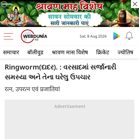
Sat, 8 Aug 2026
समाचार
बॉलीवुड
श्रावण मास विशेष
क्रिकेट
ज्योतिष
Ringworm(દાદર). : વરસાદમાં સર્જાનારી
સમસ્યા અને તેના ઘરેલુ ઉપચાર
रत्न, उपरत्न एवं प्रजातियां