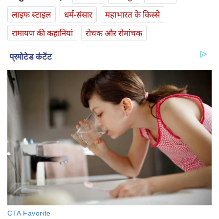
लाइफ स्‍टाइल
धर्म-संसार
महाभारत के किस्से
रामायण की कहानियां
रोचक और रोमांचक