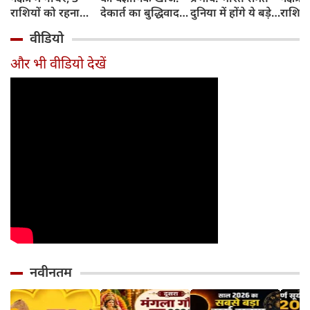
राशियों को रहना
देकार्त का बुद्धिवाद
दुनिया में होंगे ये बड़े
राशियो
होगा 12 अगस्त तक
और आधुनिक दर्शन
बदलाव
चमकेग
वीडियो
सावधान
का जन्म
किसे र
सावधा
और भी वीडियो देखें
नवीनतम