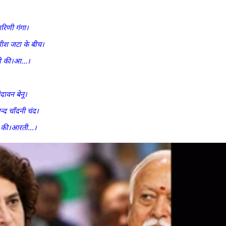
ारिणी गंगा।
शीश जटा के बीच।
ी की।आ...।
दावन बेनू।
न्द चाँदनी चंद।
ी की।आरती...।