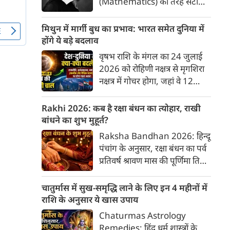
(Mathematics) की तरह सटीक,
अकाट्य और संदेह से परे बनाया
जाए। वे एक ऐसा सार्वभौमिक सत्य
मिथुन में मार्गी बुध का प्रभाव: भारत समेत दुनिया में
खोजना चाहते थे, जिस पर कोई भी
होंगे ये बड़े बदलाव
प्रश्नचिह्न न लगा सके। इसी विचार ने
वृषभ राशि के मंगल का 24 जुलाई
बुद्धिवाद (Rationalism) की नींव
2026 को रोहिणी नक्षत्र से मृगशिरा
रखी। आइए, देकार्त के इस अद्भुत
नक्षत्र में गोचर होगा, जहां वे 12
दार्शनिक चिंतन के 4 प्रमुख स्तंभों को
अगस्त तक रहेंगे। ज्योतिष की दुनिया
गहराई से समझते हैं।
में एक बड़ा हलचल भरा मोड़ आ चुका
Rakhi 2026: कब है रक्षा बंधन का त्योहार, राखी
है- बुध ग्रह अपनी ही प्रिय राशि मिथुन
बांधने का शुभ मुहूर्त?
में सीधे (मार्गी) चलने लगे हैं। अब जब
Raksha Bandhan 2026: हिन्दू
बुद्धि और संवाद का कारक ग्रह सीधी
पंचांग के अनुसार, रक्षा बंधन का पर्व
चाल चलेगा, तो जाहिर है आपकी
प्रतिवर्ष श्रावण मास की पूर्णिमा तिथि
सोच, बातचीत और फैसलों की रफ्तार
को मनाया जाता है। भारतीय संस्कृति
भी बदल जाएगी।
में इसे मिठास और खुशियों का उत्सव
चातुर्मास में सुख-समृद्धि लाने के लिए इन 4 महीनों में
माना गया है। यह भाई-बहन के प्रेम
राशि के अनुसार ये खास उपाय
का पावन पर्व है। यहां जानें रक्षा बंधन
Chaturmas Astrology
2026 कब है? जानें रक्षा बंधन
Remedies: हिंदू धर्म शास्त्रों के