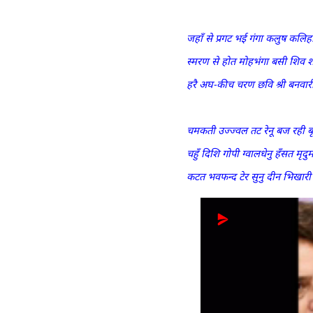
जहाँ से प्रगट भई गंगा कलुष कलिह
स्मरण से होत मोहभंगा बसी शिव 
हरै अघ-कीच चरण छवि श्री बनवार
चमकती उज्ज्वल तट रेनू बज रही बृं
चहुँ दिशि गोपी ग्वालधेनु हँसत मृदुम
कटत भवफन्द टेर सुनु दीन भिखार