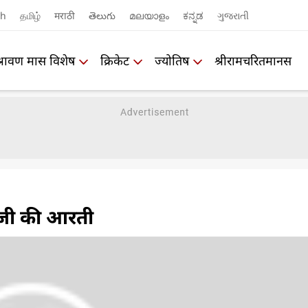
sh
தமிழ்
मराठी
తెలుగు
മലയാളം
ಕನ್ನಡ
ગુજરાતી
श्रावण मास विशेष
क्रिकेट
ज्योतिष
श्रीरामचरितमानस
णजी की आरती