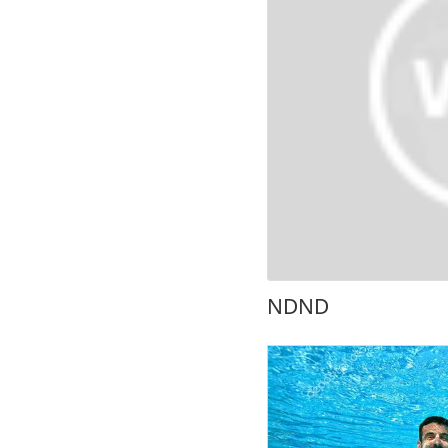
ND
ND