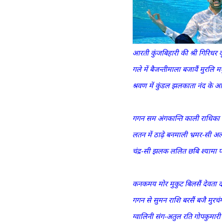
आरती कुंजबिहारी की श्री गिरिधर क
गले में बैजन्तीमाला बजावैं मुरलि 
श्रवण में कुंडल झलकाता नंद के 
गगन सम अंगकान्ति काली राधिक
लतन में ठाढ़े बनमाली भ्रमर-सी अ
चंद्र-सी झलक ललित छबि श्यामा प
कनकमय मोर मुकुट बिलसैं देवता द
गगन से सुमन राशि बरसैं बजै मुरचं
ग्वालिनी संग-अतुल रति गोपकुमार