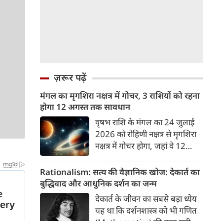
ज़रूर पढ़ें
मंगल का मृगशिरा नक्षत्र में गोचर, 3 राशियों को रहना
होगा 12 अगस्त तक सावधान
वृषभ राशि के मंगल का 24 जुलाई
2026 को रोहिणी नक्षत्र से मृगशिरा
नक्षत्र में गोचर होगा, जहां वे 12
अगस्त तक रहेंगे। मंगल के इस नक्षत्र
परिवर्तन के चलते 3 राशि के लोगों
Rationalism: सत्य की वैज्ञानिक खोज: देकार्त का
को 12 अगस्त तक रहना होगा
बुद्धिवाद और आधुनिक दर्शन का जन्म
सावधान। चलिए जानते हैं कि किन
देकार्त के जीवन का सबसे बड़ा ध्येय
राशि 3 राशियों को रहना होगा
यह था कि दर्शनशास्त्र को भी गणित
सावधान।