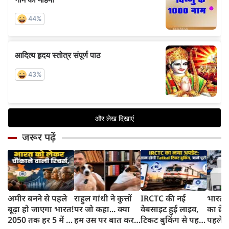
जरूर पढ़ें
अमीर बनने से पहले
राहुल गांधी ने कुत्तों
IRCTC की नई
भारत म
बूढ़ा हो जाएगा भारत!
पर जो कहा... क्या
वेबसाइट हुई लाइव,
का क्रे
2050 तक हर 5 में 1
हम उस पर बात कर
टिकट बुकिंग से पहले
पहले जा