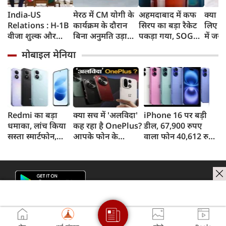
India-US
मेरठ में CM योगी के
अहमदाबाद में कफ
क्या स्
Relations : H-1B
कार्यक्रम के दौरान
सिरप का बड़ा रैकेट
लिए 8 
वीजा शुल्क और
बिना अनुमति उड़ाया
पकड़ा गया, SOG
में जरू
इमिग्रेशन नीति के
ड्रोन, पुलिस ने युवक
क्राइम ब्रांच ने 60
मोबाइल मेनिया
अलावा PM मोदी ने
को किया गिरफ्तार
रुपए लाख का माल
अमेरिकी उपराष्ट्रपति
जब्त किया
जेडी वेंस किन मुद्दों पर
की चर्चा
Redmi का बड़ा
क्या सच में 'अलविदा'
iPhone 16 पर बड़ी
धमाका, लांच किया
कह रहा है OnePlus?
डील, 67,900 रुपए
सस्ता स्मार्टफोन,
आपके फोन के
वाला फोन 40,612 रुपए
8,000mAh बैटरी
अपडेट्स और वारंटी पर
में खरीदने का मौका, ऐसे
और 50MP कैमरा
आया बड़ा अपडेट
मिलेगा डिस्काउंट