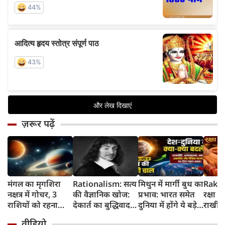
ज़रूर पढ़ें
मंगल का मृगशिरा
Rationalism: सत्य
मिथुन में मार्गी बुध का
Rakhi
नक्षत्र में गोचर, 3
की वैज्ञानिक खोज:
प्रभाव: भारत समेत
रक्षा ब
राशियों को रहना
देकार्त का बुद्धिवाद
दुनिया में होंगे ये बड़े
राखी ब
होगा 12 अगस्त तक
और आधुनिक दर्शन
बदलाव
मुहूर्त?
वीडियो