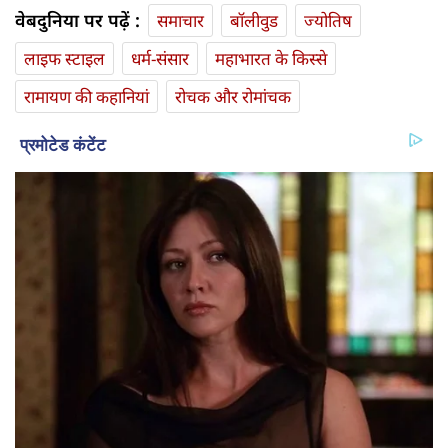
वेबदुनिया पर पढ़ें :
समाचार
बॉलीवुड
ज्योतिष
लाइफ स्‍टाइल
धर्म-संसार
महाभारत के किस्से
रामायण की कहानियां
रोचक और रोमांचक