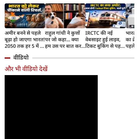
अमीर बनने से पहले
राहुल गांधी ने कुत्तों
IRCTC की नई
भारत म
बूढ़ा हो जाएगा भारत!
पर जो कहा... क्या
वेबसाइट हुई लाइव,
का क्रे
2050 तक हर 5 में 1
हम उस पर बात कर
टिकट बुकिंग से पहले
पहले जा
भारतीय होगा 60
सकते हैं?
करना होगा ये जरूरी
वाहनों 
वीडियो
साल से ज्यादा उम्र का
काम, जानें पूरा
और इन
तरीका
और भी वीडियो देखें