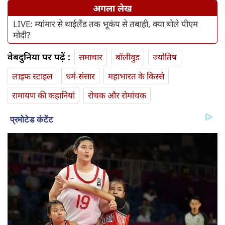
अगला लेख
LIVE: म्यांमार से थाईलैंड तक भूकंप से तबाही, क्या बोले पीएम
मोदी?
वेबदुनिया पर पढ़ें :
समाचार
बॉलीवुड
ज्योतिष
लाइफ स्‍टाइल
धर्म-संसार
महाभारत के किस्से
रामायण की कहानियां
रोचक और रोमांचक