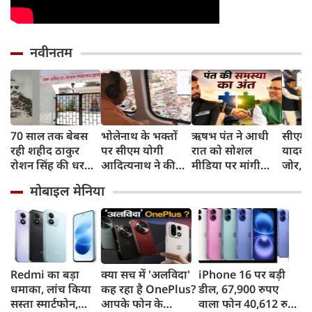
नवीनतम
70 साल तक बेबस
भोलेनाथ के भक्तों
ऋषभ पंत ने आधी
सीएम 
रही शहीद ठाकुर
पर सीएम योगी
रात को सोशल
यादव 
रोशन सिंह की धरती,
आदित्यनाथ ने की
मीडिया पर मांगी
जोर, क
फिर CM योगी ने
पुष्पवर्षा
हेल्‍प, सीएम पुष्‍कर
सुनिश्
मोबाइल मेनिया
मिटा दिया तीन
धामी ने बढ़ाया मदद
लिए प्र
पीढ़ियों का दर्द
का हाथ
सरकार
Redmi का बड़ा
क्या सच में 'अलविदा'
iPhone 16 पर बड़ी
धमाका, लांच किया
कह रहा है OnePlus?
डील, 67,900 रुपए
सस्ता स्मार्टफोन,
आपके फोन के
वाला फोन 40,612 रुपए