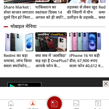
Share Market :
पाकिस्तान का
तहलका से लेकर खुद
Redmi
शेयर बाजार लगातार
स्वतंत्रता दिवस 14
की जिंदगी में यौन
धमाका
दूसरे दिन हरे निशान
अगस्त को ही क्यों?
उत्पीड़न के तहलके
सस्ता स
में बंद, सेंसेक्स 374
जानिए भारत में इस
तक, आखिर कौन हैं
8,000
मोबाइल मेनिया
अंक चढ़ा, निफ्टी
दिन कहां मनाया
तरुण तेजपाल?
और 50
24,600 के पार
जाता है खास समारोह
Redmi का बड़ा
क्या सच में 'अलविदा'
iPhone 16 पर बड़ी
धमाका, लांच किया
कह रहा है OnePlus?
डील, 67,900 रुपए
सस्ता स्मार्टफोन,
आपके फोन के
वाला फोन 40,612 रुपए
8,000mAh बैटरी
अपडेट्स और वारंटी पर
में खरीदने का मौका, ऐसे
और 50MP कैमरा
आया बड़ा अपडेट
मिलेगा डिस्काउंट