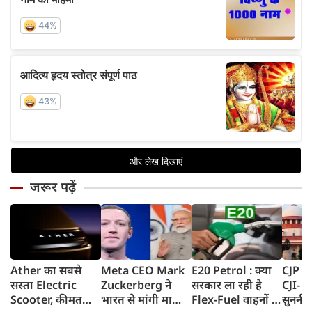
जरूर पढ़ें
Ather का सबसे
Meta CEO Mark
E20 Petrol : क्या
CJP प्र
सस्ता Electric
Zuckerberg ने
सरकार ला रही है
CJI- य
Scooter, कीमत
भारत से मांगी माफी,
Flex-Fuel वाहनों के
सुननी 