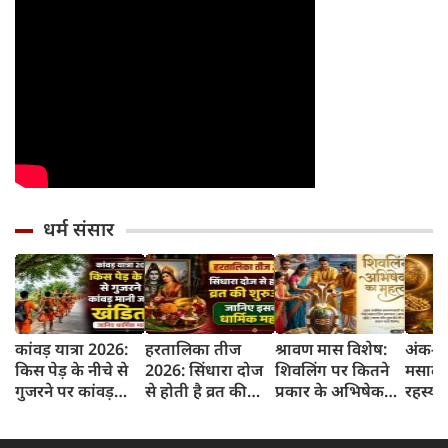
धर्म संसार
कांवड़ यात्रा 2026:
हरतालिका तीज
श्रावण मास विशेष:
अंक-दर
किस पेड़ के नीचे से
2026: सिंधारा दोज
शिवलिंग पर कितने
मसाले 
गुजरने पर कांवड़
से होती है व्रत की
प्रकार के अभिषेक
रहस्य 
मानी जाती है खंडित?
शुरुआत, जानिए
किए जाते हैं? जानिए
धनिया
जानिए धार्मिक
इसका धार्मिक महत्व
हर अभिषेक का