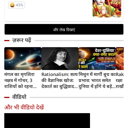
ज़रूर पढ़ें
मंगल का मृगशिरा
Rationalism: सत्य
मिथुन में मार्गी बुध का
Rakhi
नक्षत्र में गोचर, 3
की वैज्ञानिक खोज:
प्रभाव: भारत समेत
रक्षा ब
राशियों को रहना
देकार्त का बुद्धिवाद
दुनिया में होंगे ये बड़े
राखी ब
होगा 12 अगस्त तक
और आधुनिक दर्शन
बदलाव
मुहूर्त?
वीडियो
सावधान
का जन्म
और भी वीडियो देखें