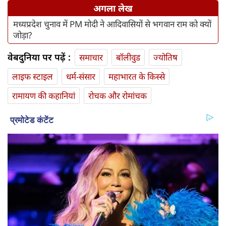
अगला लेख
मध्यप्रदेश चुनाव में PM मोदी ने आदिवासियों से भगवान राम को क्यों
जोड़ा?
वेबदुनिया पर पढ़ें :
समाचार
बॉलीवुड
ज्योतिष
लाइफ स्‍टाइल
धर्म-संसार
महाभारत के किस्से
रामायण की कहानियां
रोचक और रोमांचक