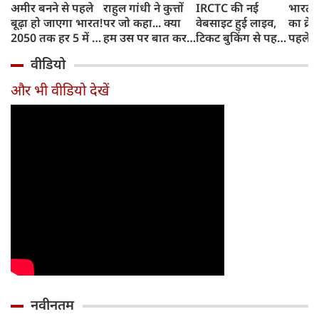
अमीर बनने से पहले
राहुल गांधी ने कुत्तों
IRCTC की नई
भारत म
बूढ़ा हो जाएगा भारत!
पर जो कहा... क्या
वेबसाइट हुई लाइव,
का क्रे
2050 तक हर 5 में 1
हम उस पर बात कर
टिकट बुकिंग से पहले
पहले जा
भारतीय होगा 60
सकते हैं?
करना होगा ये जरूरी
वाहनों 
वीडियो
साल से ज्यादा उम्र का
काम, जानें पूरा
और इन
तरीका
और भी वीडियो देखें
नवीनतम