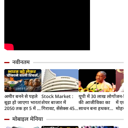
नवीनतम
अमीर बनने से पहले
Stock Market :
यूपी में 30 लाख लोगों
जन-वि
बूढ़ा हो जाएगा भारत!
शेयर बाजार में
की आजीविका का
में एक्
2050 तक हर 5 में 1
गिरावट, सेंसेक्स 455
साधन बना हथकरघा-
मोहन 
भारतीय होगा 60
अंक टूटा, निफ्टी में भी
पावरलूम : CM योगी
CMHO
मोबाइल मेनिया
साल से ज्यादा उम्र का
गिरावट
सहित 
सस्पेंड