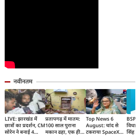
नवीनतम
LIVE: झारखंड में
प्रतापगढ़ में मातम:
Top News 6
BSP क
छात्रों का प्रदर्शन, CM
100 साल पुराना
August: चांद से
विधाय
सोरेन ने बनाई 4
मकान ढहा, एक ही
टकराया SpaceX
सिंह क
सदस्यीय कमेटी
परिवार के 6 लोगों की
Falcon 9, शेख