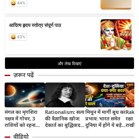
ज़रूर पढ़ें
मंगल का मृगशिरा
Rationalism: सत्य
मिथुन में मार्गी बुध का
Rakhi
नक्षत्र में गोचर, 3
की वैज्ञानिक खोज:
प्रभाव: भारत समेत
रक्षा ब
राशियों को रहना
देकार्त का बुद्धिवाद
दुनिया में होंगे ये बड़े
राखी ब
होगा 12 अगस्त तक
और आधुनिक दर्शन
बदलाव
मुहूर्त?
वीडियो
सावधान
का जन्म