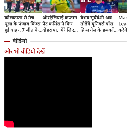
कोलकाता से मैच
ऑस्ट्रेलियाई कप्तान
वैभव सूर्यवंशी अब
Madh
धुला के पंजाब किंग्स
पैट कमिंस ने फिर
तोड़ेंगें यूनिवर्स बॉस
Leagu
हुई बाहर, 7 जीत के
दोहराया, 'मेरे लिए
क्रिस गेल के छक्कों
करेंगे
बाद 6 हार
देश पहले IPL बाद में'
का रिकॉर्ड
शामिल 
वीडियो
टीम में
और भी वीडियो देखें