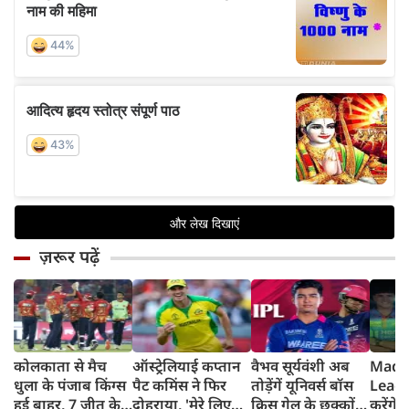
ज़रूर पढ़ें
कोलकाता से मैच
ऑस्ट्रेलियाई कप्तान
वैभव सूर्यवंशी अब
Madh
धुला के पंजाब किंग्स
पैट कमिंस ने फिर
तोड़ेंगें यूनिवर्स बॉस
Leagu
हुई बाहर, 7 जीत के
दोहराया, 'मेरे लिए
क्रिस गेल के छक्कों
करेंगे