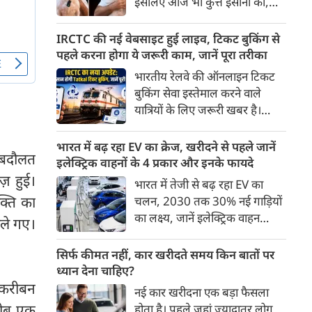
इसलिए आज भी कुत्ते इंसानों को,
पहुंच रहा है।
इंसानों से बेहतर समझते हैं। जब हम
भू-राजनीति से लेकर कृत्रिम
IRCTC की नई वेबसाइट हुई लाइव, टिकट बुकिंग से
बुद्धिमत्ता, जलवायु परिवर्तन से लेकर
पहले करना होगा ये जरूरी काम, जानें पूरा तरीका
क्रिकेट तक हर विषय पर बहस कर
भारतीय रेलवे की ऑनलाइन टिकट
सकते हैं, तो उस जीव पर भी एक
बुकिंग सेवा इस्तेमाल करने वाले
गंभीर चर्चा बनती है जिसने किसी भी
यात्रियों के लिए जरूरी खबर है।
सभ्यता से पहले इंसान का साथ चुना
IRCTC ने अपनी नई टिकट बुकिंग
था। दुर्भाग्य यह है कि आज कुत्तों के
वेबसाइट का बीटा वर्जन लॉन्च कर
भारत में बढ़ रहा EV का क्रेज, खरीदने से पहले जानें
बारे में हमारी राय पशु-चिकित्सकों,
 बदौलत
दिया है। करीब 24 साल पुराने
इलेक्ट्रिक वाहनों के 4 प्रकार और इनके फायदे
व्यवहार वैज्ञानिकों या विशेषज्ञों से
इंटरफेस के बाद वेबसाइट को नए
ेज़ हुई।
भारत में तेजी से बढ़ रहा EV का
कम... और व्हाट्सऐप यूनिवर्सिटी से
डिजाइन और कई नए फीचर्स के साथ
्ति का
चलन, 2030 तक 30% नई गाड़ियों
ज़्यादा बनती है।
अपडेट किया गया है।
का लक्ष्य, जानें इलेक्ट्रिक वाहन
चले गए।
कितने प्रकार के होते हैं और क्या है
200 अरब रुपए का मौका
सिर्फ कीमत नहीं, कार खरीदते समय किन बातों पर
ध्यान देना चाहिए?
तकरीबन
नई कार खरीदना एक बड़ा फैसला
करीब एक
होता है। पहले जहां ज़्यादातर लोग