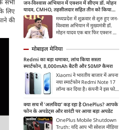
उत्थान के लिए सरकार की प्रतिबद्धता
 के सभी
जन-विश्वास अभियान में एक्शन में सीएम डॉ. मोहन
खुला था। वहीं निफ्टी 97.10 अंक
दोहराई। उन्होंने कहा कि यूपी में
यादव, CMHO, तहसीलदार सहित तीन को किया
 के लिए
यानी 0.39 फीसदी की गिरावट के
हथकरघा और पावरलूम से करीब 30
सस्पेंड
मध्यप्रदेश में शुक्रवार से शुरु हुए जन-
साथ 24,538.90 के स्तर पर खुला।
झाने की
लाख लोगों की आजीविका जुड़ी है।
विश्वास अभियान में मुख्यमंत्री डॉ.
मोहन यादव एक बार फिर एक्शन मोड
में दिखाई दिए। छिंदवाड़ा में उन्होंने
एक तरफ यहां 'मुख्यमंत्री जन-
मोबाइल मेनिया
विश्वास अभियान' की शुरुआत की,
Redmi का बड़ा धमाका, लांच किया सस्ता
तो दूसरी तरफ प्रशासनिक कड़ाई का
स्मार्टफोन, 8,000mAh बैटरी और 50MP कैमरा
स्पष्ट संदेश दिया। उन्होंने शिकायतों
पर सुनवाई करते-करते छिंदवाड़ा के
Xiaomi ने भारतीय बाजार में अपना
सीएमएचओ डॉ. नरेश गु्न्नाड़े,
नया स्मार्टफोन Redmi Note 17
तहसीलदार और पटवारी को तत्काल
लॉन्च कर दिया है। कंपनी ने इस फोन
निलंबित कर दिया। इससे पहले सीएम
को TrueColour AMOLED
डॉ. मोहन ने छिंदवाड़ा कलेक्टर
डिस्प्ले, 8,000mAh की बड़ी बैटरी
क्या सच में 'अलविदा' कह रहा है OnePlus? आपके
कार्यालय स्थित लोक सेवा केंद्र का
और Qualcomm Snapdragon
फोन के अपडेट्स और वारंटी पर आया बड़ा अपडेट
निरीक्षण कर व्यवस्थाओं का जायजा
चिपसेट के साथ पेश किया है। फोन में
OnePlus Mobile Shutdown
लिया। उन्होंने कलेक्ट्रेट कार्यालय में
50MP का मेन कैमरा दिया गया है।
Truth: यदि आप भी सोशल मीडिया
उद्यमियों-जनप्रतिनिधियों और