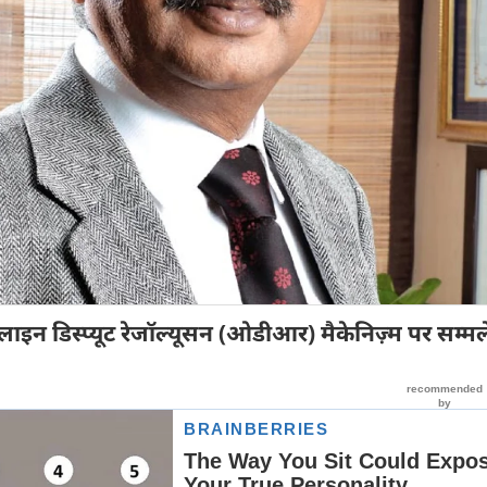
ाइन डिस्प्यूट रेजॉल्यूसन (ओडीआर) मैकेनिज़्म पर सम्म