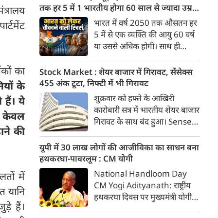
माफियाओं के खिलाफ छात्रों का
तक हर 5 में 1 भारतीय होगा 60 साल से ज्यादा उम्र
ंत्रालय
विरोध प्रदर्शन उग्र रूप ले चुका है।
का
भारत में वर्ष 2050 तक औसतन हर
र्टमेंट
आंदोलन के 14वें दिन इस मामले में
5 में से एक व्यक्ति की आयु 60 वर्ष
उस वक्त बड़ा मोड़ आया जब
या उससे अधिक होगी। साथ ही
लोकसभा में विपक्ष के नेता राहुल
लगभग 10 में से 7 बुजुर्ग ग्रामीण
गांधी ने सीधे आंदोलनकारी छात्रों से
भारत में रहेंगे। ‘ट्रांसफॉर्म रूरल
ंकों का
Stock Market : शेयर बाजार में गिरावट, सेंसेक्स
संवाद साधा।
इंडिया’ (टीआरआई) की रिचर्स के
455 अंक टूटा, निफ्टी में भी गिरावट
ियों के
अनुसार भारत विकसित देशों के
शुक्रवार को हफ्ते के आखिरी
ैं। ये
विपरीत समृद्ध बनने से पहले ही वृद्ध
कारोबारी सत्र में भारतीय शेयर बाजार
 न केवल
होती आबादी वाले देश की श्रेणी में
गिरावट के साथ बंद हुआ। Sensex
पहुंच रहा है।
ाने की
455.59 अंक यानी 0.58 फीसदी
गिरकर 78,499.17 के स्तर पर बंद
यूपी में 30 लाख लोगों की आजीविका का साधन बना
हुआ। वहीं, Nifty 50 में 65.35
हथकरघा-पावरलूम : CM योगी
अंक यानी 0.27 फीसदी की गिरावट
National Handloom Day
तों में
रही और यह 24,570.65 के स्तर
CM Yogi Adityanath: राष्ट्रीय
शत यानि
पर बंद हुआ। शुक्रवार को सेंसेक्स
हथकरघा दिवस पर मुख्यमंत्री योगी
438.68 अंक यानी 0.56 फीसदी
े हैं।
आदित्यनाथ ने कारीगरों व बुनकरों के
गिरकर 78,516.08 के स्तर पर