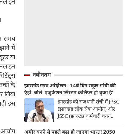
ऑनलाइन
।
इस समय
ाने में
्यूटर या
ऑनलाइन
नवीनतम
िटेंट्स
तकों के
झारखंड छात्र आंदोलन : 14वें दिन राहुल गांधी की
एंट्री, बोले 'एजुकेशन सिस्टम कोलैप्स हो चुका है'
कर लिया
झारखंड की राजधानी रांची में JPSC
 यही इस
(झारखंड लोक सेवा आयोग) और
JSSC (झारखंड कर्मचारी चयन
आयोग) की परीक्षाओं में कथित
धांधली, पेपर लीक और परीक्षा
ून आयोग
अमीर बनने से पहले बूढ़ा हो जाएगा भारत! 2050