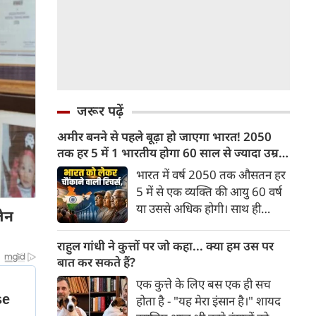
जरूर पढ़ें
अमीर बनने से पहले बूढ़ा हो जाएगा भारत! 2050
तक हर 5 में 1 भारतीय होगा 60 साल से ज्यादा उम्र
का
भारत में वर्ष 2050 तक औसतन हर
5 में से एक व्यक्ति की आयु 60 वर्ष
या उससे अधिक होगी। साथ ही
लेन
लगभग 10 में से 7 बुजुर्ग ग्रामीण
भारत में रहेंगे। ‘ट्रांसफॉर्म रूरल
राहुल गांधी ने कुत्तों पर जो कहा... क्या हम उस पर
इंडिया’ (टीआरआई) की रिचर्स के
बात कर सकते हैं?
अनुसार भारत विकसित देशों के
एक कुत्ते के लिए बस एक ही सच
विपरीत समृद्ध बनने से पहले ही वृद्ध
होता है - "यह मेरा इंसान है।" शायद
होती आबादी वाले देश की श्रेणी में