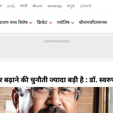
sh
தமிழ்
मराठी
తెలుగు
മലയാളം
ಕನ್ನಡ
ગુજરાતી
श्रावण मास विशेष
क्रिकेट
ज्योतिष
श्रीरामचरितमानस
ढ़ाने की चुनौती ज्यादा बड़ी है : डॉ. स्वरु