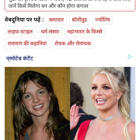
जानें किसे मिलेगा धन और कौन होगा कंगाल
वेबदुनिया पर पढ़ें :
समाचार
बॉलीवुड
ज्योतिष
लाइफ स्‍टाइल
धर्म-संसार
महाभारत के किस्से
रामायण की कहानियां
रोचक और रोमांचक