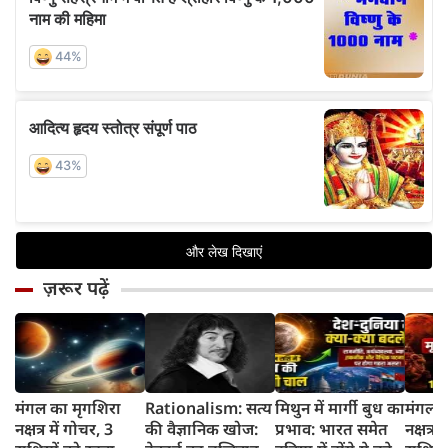
ज़रूर पढ़ें
मंगल का मृगशिरा
Rationalism: सत्य
मिथुन में मार्गी बुध का
मंगल क
नक्षत्र में गोचर, 3
की वैज्ञानिक खोज:
प्रभाव: भारत समेत
नक्षत्र म