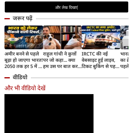
जरूर पढ़ें
अमीर बनने से पहले
राहुल गांधी ने कुत्तों
IRCTC की नई
भारत म
बूढ़ा हो जाएगा भारत!
पर जो कहा... क्या
वेबसाइट हुई लाइव,
का क्रे
2050 तक हर 5 में 1
हम उस पर बात कर
टिकट बुकिंग से पहले
पहले जा
भारतीय होगा 60
सकते हैं?
करना होगा ये जरूरी
वाहनों 
वीडियो
साल से ज्यादा उम्र का
काम, जानें पूरा
और इन
तरीका
और भी वीडियो देखें