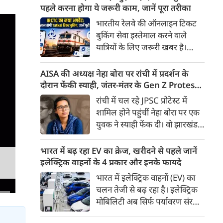
के तहत मिलने वाली बेहद कम पेंशन
पहले करना होगा ये जरूरी काम, जानें पूरा तरीका
से नाराज देश के सेवानिवृत्त कर्मचारी
भारतीय रेलवे की ऑनलाइन टिकट
अब आर-पार की लड़ाई के मूड में हैं।
बुकिंग सेवा इस्तेमाल करने वाले
यात्रियों के लिए जरूरी खबर है।
IRCTC ने अपनी नई टिकट बुकिंग
वेबसाइट का बीटा वर्जन लॉन्च कर
AISA की अध्यक्ष नेहा बोरा पर रांची में प्रदर्शन के
दिया है। करीब 24 साल पुराने
दौरान फेंकी स्याही, जंतर-मंतर के Gen Z Protest
इंटरफेस के बाद वेबसाइट को नए
से आई थी चर्चा में
रांची में चल रहे JPSC प्रोटेस्ट में
डिजाइन और कई नए फीचर्स के साथ
शामिल होने पहुंचीं नेहा बोरा पर एक
अपडेट किया गया है।
युवक ने स्याही फेंक दी। वो झारखंड में
चल रहे प्रदर्शन को समर्थन देने पहुंची
थी। घटना के बाद नेहा बोरा ने कहा
भारत में बढ़ रहा EV का क्रेज, खरीदने से पहले जानें
कि इसका पता लगाना जरूरी है कि ये
इलेक्ट्रिक वाहनों के 4 प्रकार और इनके फायदे
कौन सी ताकतें हैं।
भारत में इलेक्ट्रिक वाहनों (EV) का
चलन तेजी से बढ़ रहा है। इलेक्ट्रिक
मोबिलिटी अब सिर्फ पर्यावरण संरक्षण
तक सीमित नहीं है, बल्कि यह देश की