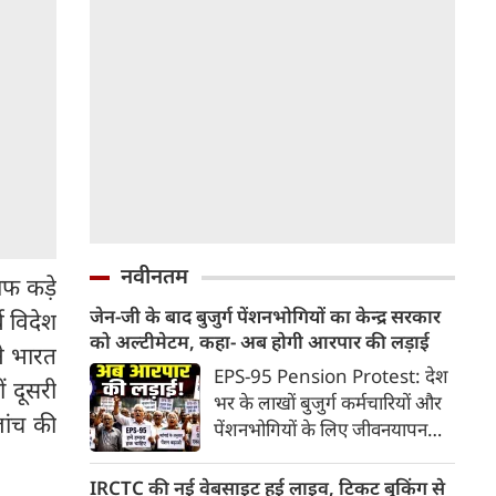
नवीनतम
फ कड़े
जेन-जी के बाद बुजुर्ग पेंशनभोगियों का केन्द्र सरकार
्व विदेश
को अल्टीमेटम, कहा- अब होगी आरपार की लड़ाई
ने भारत
EPS-95 Pension Protest: देश
 दूसरी
भर के लाखों बुजुर्ग कर्मचारियों और
ांच की
पेंशनभोगियों के लिए जीवनयापन
करना लगातार मुश्किल होता जा रहा
है। एम्प्लॉइज पेंशन स्कीम (EPS-95)
IRCTC की नई वेबसाइट हुई लाइव, टिकट बुकिंग से