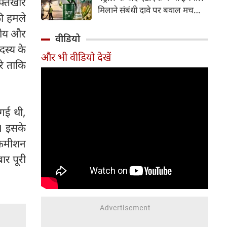
इफ्तिखार
इसके अलावा Redmi Note 17 में
मिलाने संबंधी दावे पर बवाल मच
Corning Gorilla Glass 7i
की हमले
गया। मोदी सरकार में मंत्री राम मोहन
प्रोटेक्शन, IP65 रेटिंग और मजबूत
्रीय और
नायडू किंजरापु ने इसका खंडन करते
वीडियो
चेसिस जैसे फीचर्स मिलते हैं।
हुए कहा कि सरकार की एटीएफ में
दस्य के
और भी वीडियो देखें
इथेनॉल मिलाने की कोई योजना नहीं
रे ताकि
है।
गई थी,
ा। इसके
ई कमीशन
ार पूरी