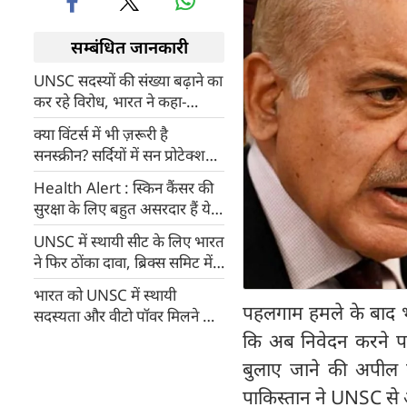
सम्बंधित जानकारी
UNSC सदस्यों की संख्या बढ़ाने का
कर रहे विरोध, भारत ने कहा-
संकीर्ण सोच वाले हैं ये देश
क्या विंटर्स में भी ज़रूरी है
सनस्क्रीन? सर्दियों में सन प्रोटेक्शन
ना लगाने से क्या हो सकता है स्किन
Health Alert : स्किन कैंसर की
को नुकसान
सुरक्षा के लिए बहुत असरदार हैं ये
उपाय
UNSC में स्थायी सीट के लिए भारत
ने फिर ठोंका दावा, ब्रिक्‍स समिट में
जयशंकर ने की सबसे बड़ी पैरवी
भारत को UNSC में स्थायी
पहलगाम हमले के बाद भा
सदस्यता और वीटो पॉवर मिलने का
फर्जी दावा
कि अब निवेदन करने पर उ
बुलाए जाने की अपील
पाकिस्तान ने UNSC से अ