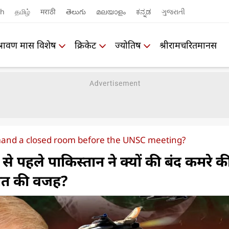
sh
தமிழ்
मराठी
తెలుగు
മലയാളം
ಕನ್ನಡ
ગુજરાતી
श्रावण मास विशेष
क्रिकेट
ज्योतिष
श्रीरामचरितमानस
and a closed room before the UNSC meeting?
 पहले पाकिस्तान ने क्यों की बंद कमरे क
हशत की वजह?