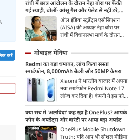
ऊर्जा सुरक्षा, आर्थिक विकास और
रांची में छात्र आंदोलन के दौरान नेहा बोरा पर फेंकी
टिकाऊ परिवहन व्यवस्था का अहम
गई स्याही, बोलीं- आंसू गैस और पेलेट से नहीं डरे,
हिस्सा बनती जा रही है। 2016 के
इससे भी नहीं डरेंगे
ऑल इंडिया स्टूडेंट्स एसोसिएशन
स,
बाद से भारत में इलेक्ट्रिक वाहनों की
(AISA) की अध्यक्ष नेहा बोरा पर
बिक्री में करीब 46 गुना बढ़ोतरी हुई
रांची में विधानसभा मार्च के दौरान
है। वहीं, EV से जुड़े निर्यात का मूल्य
स्याही फेंकी गई। उन्होंने कहा कि 20
2020 में 12 लाख अमेरिकी डॉलर से
जुलाई को हम पर आंसू गैस के गोले
मोबाइल मेनिया
बढ़कर 2024 में 8.4 करोड़
िक करें
छोड़े गए, पेलेट गन का इस्तेमाल
अमेरिकी डॉलर हो गया।
Redmi का बड़ा धमाका, लांच किया सस्ता
किया गया; जब हम तब नहीं डरे, तो
स्मार्टफोन, 8,000mAh बैटरी और 50MP कैमरा
यह मामूली स्याही हमारा क्या बिगाड़
लेगी?
Xiaomi ने भारतीय बाजार में अपना
नया स्मार्टफोन Redmi Note 17
लॉन्च कर दिया है। कंपनी ने इस फोन
को TrueColour AMOLED
डिस्प्ले, 8,000mAh की बड़ी बैटरी
क्या सच में 'अलविदा' कह रहा है OnePlus? आपके
और Qualcomm Snapdragon
फोन के अपडेट्स और वारंटी पर आया बड़ा अपडेट
चिपसेट के साथ पेश किया है। फोन में
OnePlus Mobile Shutdown
50MP का मेन कैमरा दिया गया है।
Truth: यदि आप भी सोशल मीडिया