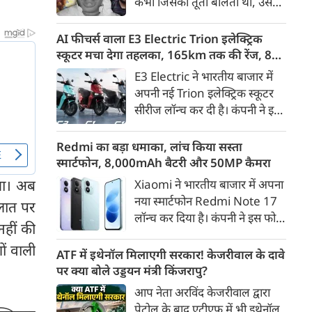
कभी जिसकी तूती बोलती थी, उस
गैरकानूनी जानकारी हटाने की
पूर्व सांसद और माफिया अतीक
समयसीमा 36 घंटे से घटाकर 3 घंटे
अहमद के कुनबे पर कानून और
AI फीचर्स वाला E3 Electric Trion इलेक्ट्रिक
कर दी गई है।
किस्मत की दोहरी मार पड़ रही है।
स्कूटर मचा देगा तहलका, 165km तक की रेंज, 8
जिस झांसी जिले में अप्रैल 2023 में
साल की बैटरी वारंटी, कीमत जानेंगे तो हो जाएंगे
E3 Electric ने भारतीय बाजार में
अतीक के एनकाउंटर में मारे गए बेटे
हैरान
अपनी नई Trion इलेक्ट्रिक स्कूटर
असद की सांसें थमी थीं, उसी झांसी में
सीरीज लॉन्च कर दी है। कंपनी ने इसे
अब उसके छोटे बेटे अबान की भीषण
तीन वेरिएंट C1, C1x और C2 में
सड़क दुर्घटना में जान चली गई है।
पेश किया है। Trion की शुरुआती
Redmi का बड़ा धमाका, लांच किया सस्ता
कीमत 99,999 रुपए (एक्स-शोरूम,
स्मार्टफोन, 8,000mAh बैटरी और 50MP कैमरा
बेंगलुरु) रखी गई है। फिलहाल इसकी
या। अब
Xiaomi ने भारतीय बाजार में अपना
बुकिंग बेंगलुरु के ग्राहकों के लिए
नया स्मार्टफोन Redmi Note 17
ालात पर
कंपनी की आधिकारिक वेबसाइट के
लॉन्च कर दिया है। कंपनी ने इस फोन
जरिए शुरू की गई है। आने वाले समय
नहीं की
को TrueColour AMOLED
में इसे दूसरे शहरों में भी उपलब्ध
ों वाली
डिस्प्ले, 8,000mAh की बड़ी बैटरी
ATF में इथेनॉल मिलाएगी सरकार! केजरीवाल के दावे
कराया जाएगा।
और Qualcomm Snapdragon
पर क्या बोले उड्डयन मंत्री किंजरापु?
चिपसेट के साथ पेश किया है। फोन में
आप नेता अरविंद केजरीवाल द्वारा
50MP का मेन कैमरा दिया गया है।
पेट्रोल के बाद एटीएफ में भी इथेनॉल