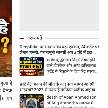
जरूर पढ़ें
Deepfake पर सरकार का बड़ा एक्शन, AI कंटेंट पर
लेबल जरूरी, गैरकानूनी सामग्री अब 3 घंटे में हटानी
होगी, नए नियम जान लें वरना पछताएंगे
कृत्रिम बुद्धिमत्ता (AI) से तैयार होने
वाले डीपफेक और अन्य हानिकारक
कंटेंट से निपटने के लिए केंद्र सरकार
ने नियामक व्यवस्था को और सख्त
हुआ है
किया है। सरकार ने AI से तैयार कंटेंट
छोटे बेटे अबान की मौत के बाद क्या सामने आएगी
पर स्पष्ट लेबल और पहचान योग्य
शाइस्ता? 2023 से फरार है माफिया अतीक अहमद
की बैठक
मेटाडेटा उपलब्ध कराना अनिवार्य
की पत्नी
death of Aban Ahmed son
गई। अब
किया है। साथ ही, सरकारी या
of Atiq Ahmed: प्रयागराज में
न्यायालय के आदेश के आधार पर