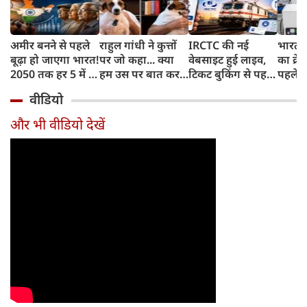
अमीर बनने से पहले
राहुल गांधी ने कुत्तों
IRCTC की नई
भारत म
बूढ़ा हो जाएगा भारत!
पर जो कहा... क्या
वेबसाइट हुई लाइव,
का क्रे
2050 तक हर 5 में 1
हम उस पर बात कर
टिकट बुकिंग से पहले
पहले जा
भारतीय होगा 60
सकते हैं?
करना होगा ये जरूरी
वाहनों 
वीडियो
साल से ज्यादा उम्र का
काम, जानें पूरा
और इन
तरीका
और भी वीडियो देखें