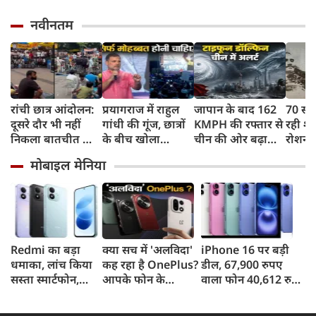
नवीनतम
रांची छात्र आंदोलन:
प्रयागराज में राहुल
जापान के बाद 162
70 सा
दूसरे दौर भी नहीं
गांधी की गूंज, छात्रों
KMPH की रफ्तार से
रही शह
निकला बातचीत का
के बीच खोला
चीन की ओर बढ़ा
रोशन स
कोई नतीजा, MLA
रोजगार के '5 बंद
टाइफून डॉल्फिन, चीन
फिर C
मोबाइल मेनिया
जयराम महतो ने
दरवाजों' का सच
में अलर्ट, बंदरगाह,
मिटा द
किया अनशन का
स्कूल बंद, उड़ानें रद्द
पीढ़ियो
ऐलान
Redmi का बड़ा
क्या सच में 'अलविदा'
iPhone 16 पर बड़ी
धमाका, लांच किया
कह रहा है OnePlus?
डील, 67,900 रुपए
सस्ता स्मार्टफोन,
आपके फोन के
वाला फोन 40,612 रुपए
8,000mAh बैटरी
अपडेट्स और वारंटी पर
में खरीदने का मौका, ऐसे
और 50MP कैमरा
आया बड़ा अपडेट
मिलेगा डिस्काउंट