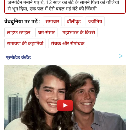
जन्‍मदिन मनाने गए थे, 12 साल का बेटे के सामने पिता को गोलियों
से भून दिया, एक पल में ऐसे बदल गई बेटे की जिंदगी
वेबदुनिया पर पढ़ें :
समाचार
बॉलीवुड
ज्योतिष
लाइफ स्‍टाइल
धर्म-संसार
महाभारत के किस्से
रामायण की कहानियां
रोचक और रोमांचक