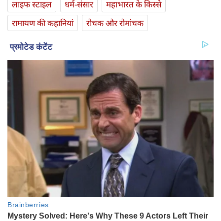
लाइफ स्‍टाइल
धर्म-संसार
महाभारत के किस्से
रामायण की कहानियां
रोचक और रोमांचक