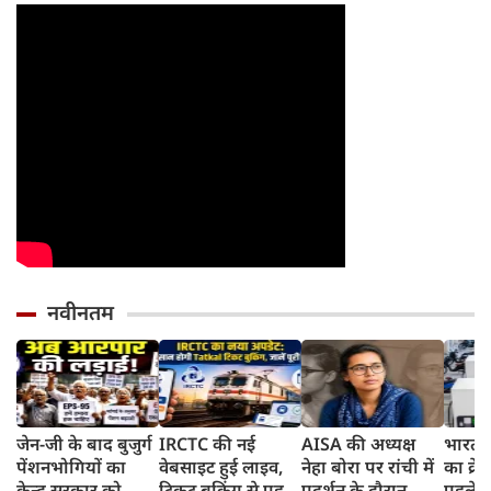
वरना पछताएंगे
तो हो जाएंगे हैरान
नवीनतम
जेन-जी के बाद बुजुर्ग
IRCTC की नई
AISA की अध्यक्ष
भारत म
पेंशनभोगियों का
वेबसाइट हुई लाइव,
नेहा बोरा पर रांची में
का क्रे
केन्द्र सरकार को
टिकट बुकिंग से पहले
प्रदर्शन के दौरान
पहले जा